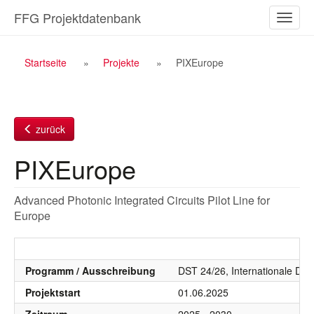
Zum
FFG Projektdatenbank
Naviga
Inhalt
ein-/a
Breadcrumb
Startseite
Projekte
PIXEurope
Navigation
zurück
PIXEurope
Advanced Photonic Integrated Circuits Pilot Line for
Europe
Programm / Ausschreibung
DST 24/26, Internationale DST
Projektstart
01.06.2025