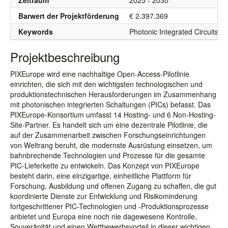
Zeitraum
2025 - 2030
Barwert der Projektförderung
€ 2.397.369
Keywords
Photonic Integrated Circuits (P
Projektbeschreibung
PIXEurope wird eine nachhaltige Open-Access-Pilotlinie
einrichten, die sich mit den wichtigsten technologischen und
produktionstechnischen Herausforderungen im Zusammenhang
mit photonischen integrierten Schaltungen (PICs) befasst. Das
PIXEurope-Konsortium umfasst 14 Hosting- und 6 Non-Hosting-
Site-Partner. Es handelt sich um eine dezentrale Pilotlinie, die
auf der Zusammenarbeit zwischen Forschungseinrichtungen
von Weltrang beruht, die modernste Ausrüstung einsetzen, um
bahnbrechende Technologien und Prozesse für die gesamte
PIC-Lieferkette zu entwickeln. Das Konzept von PIXEurope
besteht darin, eine einzigartige, einheitliche Plattform für
Forschung, Ausbildung und offenen Zugang zu schaffen, die gut
koordinierte Dienste zur Entwicklung und Risikominderung
fortgeschrittener PIC-Technologien und -Produktionsprozesse
anbietet und Europa eine noch nie dagewesene Kontrolle,
Souveränität und einen Wettbewerbsvorteil in dieser wichtigen