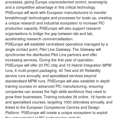
processes, giving Europe unprecedented control, sovereignty
and a competitive advantage in this critical technology.
PIXEurope will work with European manufacturers to transfer
breakthrough technologies and processes for scale-up, creating
a unique research and industrial ecosystem to increase PIC
production capacity. PIXEurope will also support research
organisations to bridge the gap between lab and fab,
accelerating research commercialisation.
PIXEurope will establish centralised operations managed by a
single contact point, Pilot Line Gateway. The Gateway will
synchronise the distributed Pilot Line partners and offer
increasing services. During the first year of operation,
PIXEurope will offer 23 PIC chip and 10 Hybrid Integration MPW
runs, 6 multi-project packaging, 40 Test and 20 Reliability
service runs annually, and specialised services beyond
standardised MPW runs. PIXEurope will also establish in-depth
training courses on advanced PIC manufacturing, ensuring
companies can access the high-skills workforce they need to
grow their businesses. Training includes 28 online, 18 hands-on
and specialised courses, targeting 1000 attendees annually, and
linked to the European Competence Centres and Design
Platform. PIXEurope will create a unique ecosystem to exploit
the vast potential of PIC technologies globally.