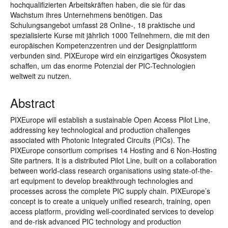
hochqualifizierten Arbeitskräften haben, die sie für das
Wachstum ihres Unternehmens benötigen. Das
Schulungsangebot umfasst 28 Online-, 18 praktische und
spezialisierte Kurse mit jährlich 1000 Teilnehmern, die mit den
europäischen Kompetenzzentren und der Designplattform
verbunden sind. PIXEurope wird ein einzigartiges Ökosystem
schaffen, um das enorme Potenzial der PIC-Technologien
weltweit zu nutzen.
Abstract
PIXEurope will establish a sustainable Open Access Pilot Line,
addressing key technological and production challenges
associated with Photonic Integrated Circuits (PICs). The
PIXEurope consortium comprises 14 Hosting and 6 Non-Hosting
Site partners. It is a distributed Pilot Line, built on a collaboration
between world-class research organisations using state-of-the-
art equipment to develop breakthrough technologies and
processes across the complete PIC supply chain. PIXEurope’s
concept is to create a uniquely unified research, training, open
access platform, providing well-coordinated services to develop
and de-risk advanced PIC technology and production