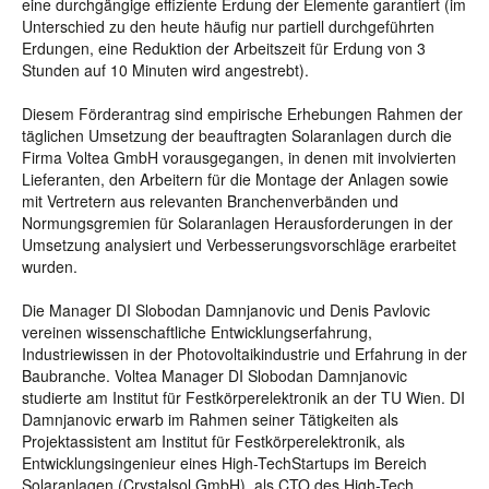
eine durchgängige effiziente Erdung der Elemente garantiert (im
Unterschied zu den heute häufig nur partiell durchgeführten
Erdungen, eine Reduktion der Arbeitszeit für Erdung von 3
Stunden auf 10 Minuten wird angestrebt).
Diesem Förderantrag sind empirische Erhebungen Rahmen der
täglichen Umsetzung der beauftragten Solaranlagen durch die
Firma Voltea GmbH vorausgegangen, in denen mit involvierten
Lieferanten, den Arbeitern für die Montage der Anlagen sowie
mit Vertretern aus relevanten Branchenverbänden und
Normungsgremien für Solaranlagen Herausforderungen in der
Umsetzung analysiert und Verbesserungsvorschläge erarbeitet
wurden.
Die Manager DI Slobodan Damnjanovic und Denis Pavlovic
vereinen wissenschaftliche Entwicklungserfahrung,
Industriewissen in der Photovoltaikindustrie und Erfahrung in der
Baubranche. Voltea Manager DI Slobodan Damnjanovic
studierte am Institut für Festkörperelektronik an der TU Wien. DI
Damnjanovic erwarb im Rahmen seiner Tätigkeiten als
Projektassistent am Institut für Festkörperelektronik, als
Entwicklungsingenieur eines High-TechStartups im Bereich
Solaranlagen (Crystalsol GmbH), als CTO des High-Tech