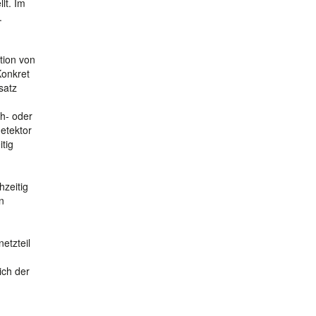
lt. Im
.
tion von
Konkret
satz
h- oder
etektor
tig
hzeitig
n
etzteil
ich der