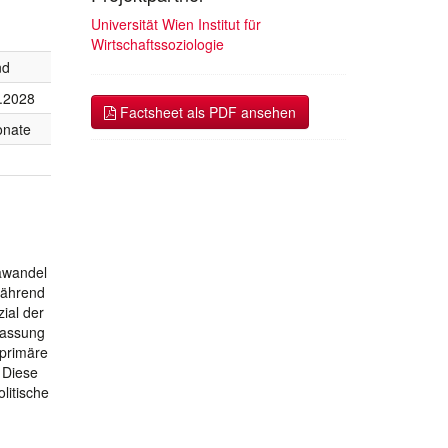
Universität Wien Institut für
Wirtschaftssoziologie
nd
.2028
Factsheet als PDF ansehen
onate
awandel
während
ial der
passung
 primäre
 Diese
litische