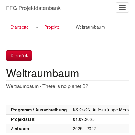
Zum
FFG Projektdatenbank
Naviga
Inhalt
ein-/a
Breadcrumb
Startseite
Projekte
Weltraumbaum
Navigation
zurück
Weltraumbaum
Weltraumbaum - There is no planet B?!
Programm / Ausschreibung
KS 24/26, Aufbau junge Mensche
Projektstart
01.09.2025
Zeitraum
2025 - 2027