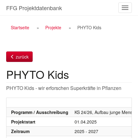
Zum
FFG Projektdatenbank
Naviga
Inhalt
ein-/a
Breadcrumb
Startseite
Projekte
PHYTO Kids
Navigation
zurück
PHYTO Kids
PHYTO Kids - wir erforschen Superkräfte in Pflanzen
Programm / Ausschreibung
KS 24/26, Aufbau junge Mensche
Projektstart
01.04.2025
Zeitraum
2025 - 2027