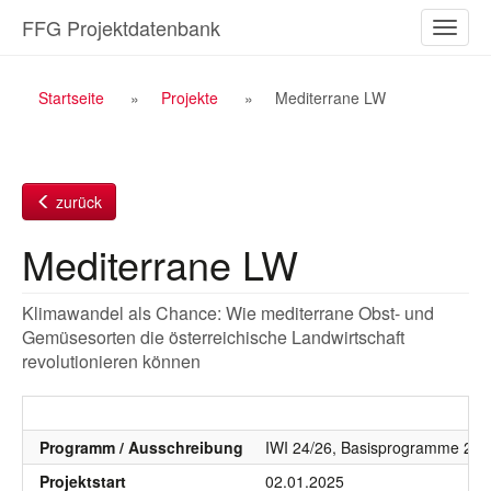
Zum
FFG Projektdatenbank
Naviga
Inhalt
ein-/a
Breadcrumb
Startseite
Projekte
Mediterrane LW
Navigation
zurück
Mediterrane LW
Klimawandel als Chance: Wie mediterrane Obst- und
Gemüsesorten die österreichische Landwirtschaft
revolutionieren können
Programm / Ausschreibung
IWI 24/26, Basisprogramme 202
Projektstart
02.01.2025