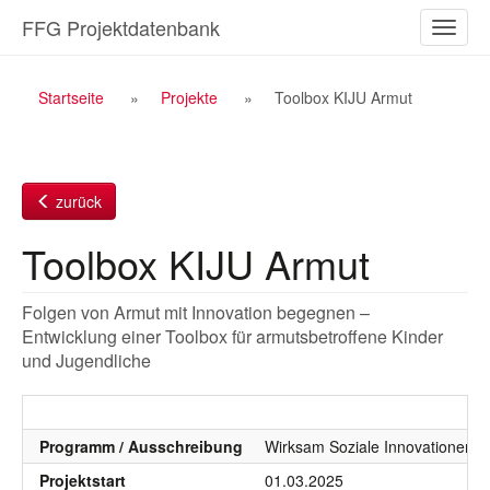
Zum
FFG Projektdatenbank
Naviga
Inhalt
ein-/a
Breadcrumb
Startseite
Projekte
Toolbox KIJU Armut
Navigation
zurück
Toolbox KIJU Armut
Folgen von Armut mit Innovation begegnen –
Entwicklung einer Toolbox für armutsbetroffene Kinder
und Jugendliche
Programm / Ausschreibung
Wirksam Soziale Innovationen, 
Projektstart
01.03.2025