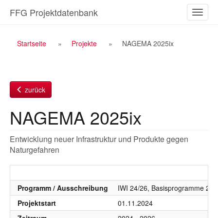
Zum
FFG Projektdatenbank
Naviga
Inhalt
ein-/a
Breadcrumb
Startseite
Projekte
NAGEMA 2025ix
Navigation
zurück
NAGEMA 2025ix
Entwicklung neuer Infrastruktur und Produkte gegen
Naturgefahren
Programm / Ausschreibung
IWI 24/26, Basisprogramme 20
Projektstart
01.11.2024