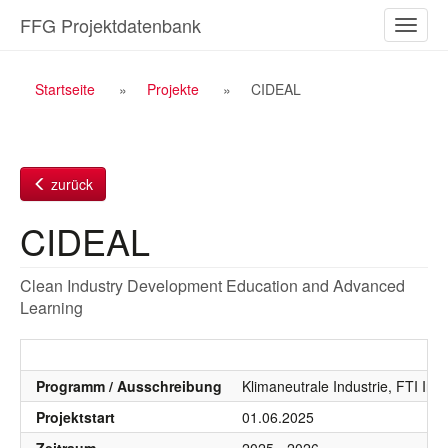
Zum
FFG Projektdatenbank
Naviga
Inhalt
ein-/a
Breadcrumb
Startseite
Projekte
CIDEAL
Navigation
zurück
CIDEAL
Clean Industry Development Education and Advanced
Learning
Programm / Ausschreibung
Klimaneutrale Industrie, FTI Init
Projektstart
01.06.2025