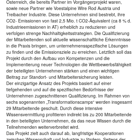
Österreich, die bereits Partner im Vorgängerprojekt waren,
sowie neue Partner wie Voestalpine Wire Rod Austria und
Treibacher Industrie. Diese Unternehmen sind bestrebt, ihre
CO2- Emissionen von fast 2,5 Mio. t CO2-Äquivalent (ca 8 % d.
Industrieemissionen in AT) erheblich zu reduzieren und
verfolgen strenge Nachhaltigkeitsstrategien. Die Qualifizierung
der Mitarbeitenden soll aktuelle wissenschaftliche Erkenntnisse
in die Praxis bringen, um unternehmensspezifische Lösungen
zu finden und die Emissionsziele zu erreichen. Letztlich soll das
Projekt durch den Aufbau von Kompetenzen und die
Implementierung neuer Technologien die Wettbewerbsfähigkeit
der beteiligten Unternehmen stärken und einen wichtigen
Beitrag zur Standort- und Mitarbeitersicherung leisten.
Der einzigartige Ansatz des Projekts basiert auf einer
tiefgehenden und auf die spezifischen Bedürfnisse der
Unternehmen zugeschnittenen Qualifizierung. Im Rahmen von
sechs sogenannten „Transformationscamps“ werden insgesamt
29 Mitarbeitende geschult. Durch diese intensive
Wissensvermittlung profitieren indirekt bis zu 200 Mitarbeitende
in den beteiligten Unternehmen, da das neue Wissen durch die
Teilnehmenden weiterverbreitet wird.
Das Projekt zielt auch darauf ab, langfristige Kooperationen
zwischen Wissenschaft und Industrie zu fördern, Seitens der