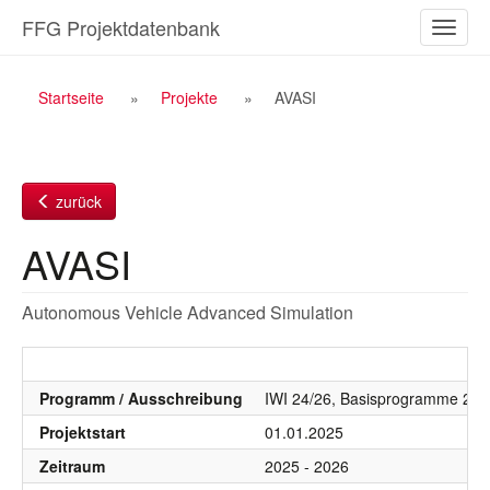
Zum
FFG Projektdatenbank
Naviga
Inhalt
ein-/a
Breadcrumb
Startseite
Projekte
AVASI
Navigation
zurück
AVASI
Autonomous Vehicle Advanced Simulation
Programm / Ausschreibung
IWI 24/26, Basisprogramme 20
Projektstart
01.01.2025
Zeitraum
2025 - 2026