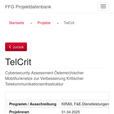
Zum
FFG Projektdatenbank
Naviga
Inhalt
ein-/a
Breadcrumb
Startseite
Projekte
TelCrit
Navigation
zurück
TelCrit
Cybersecurity Assessment Österreichischer
Mobilfunknetze zur Verbesserung Kritischer
Telekommunikationsinfrastruktur
Programm / Ausschreibung
KIRAS, F&E-Dienstleistungen, 
Projektstart
01.04.2025