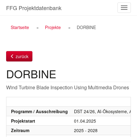
Zum
FFG Projektdatenbank
Naviga
Inhalt
ein-/a
Breadcrumb
Startseite
Projekte
DORBINE
Navigation
zurück
DORBINE
Wind Turbine Blade Inspection Using Multimedia Drones
Programm / Ausschreibung
DST 24/26, AI-Ökosysteme, AI Ö
Projektstart
01.04.2025
Zeitraum
2025 - 2028