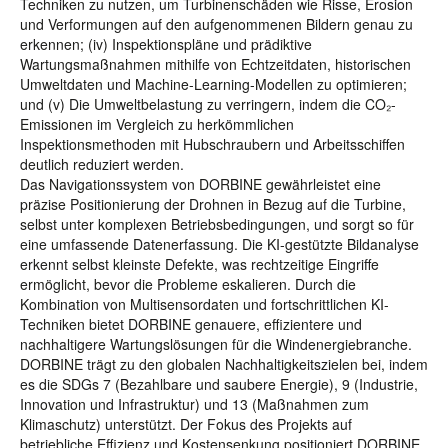
Techniken zu nutzen, um Turbinenschäden wie Risse, Erosion
und Verformungen auf den aufgenommenen Bildern genau zu
erkennen; (iv) Inspektionspläne und prädiktive
Wartungsmaßnahmen mithilfe von Echtzeitdaten, historischen
Umweltdaten und Machine-Learning-Modellen zu optimieren;
und (v) Die Umweltbelastung zu verringern, indem die CO₂-
Emissionen im Vergleich zu herkömmlichen
Inspektionsmethoden mit Hubschraubern und Arbeitsschiffen
deutlich reduziert werden.
Das Navigationssystem von DORBINE gewährleistet eine
präzise Positionierung der Drohnen in Bezug auf die Turbine,
selbst unter komplexen Betriebsbedingungen, und sorgt so für
eine umfassende Datenerfassung. Die KI-gestützte Bildanalyse
erkennt selbst kleinste Defekte, was rechtzeitige Eingriffe
ermöglicht, bevor die Probleme eskalieren. Durch die
Kombination von Multisensordaten und fortschrittlichen KI-
Techniken bietet DORBINE genauere, effizientere und
nachhaltigere Wartungslösungen für die Windenergiebranche.
DORBINE trägt zu den globalen Nachhaltigkeitszielen bei, indem
es die SDGs 7 (Bezahlbare und saubere Energie), 9 (Industrie,
Innovation und Infrastruktur) und 13 (Maßnahmen zum
Klimaschutz) unterstützt. Der Fokus des Projekts auf
betriebliche Effizienz und Kostensenkung positioniert DORBINE,