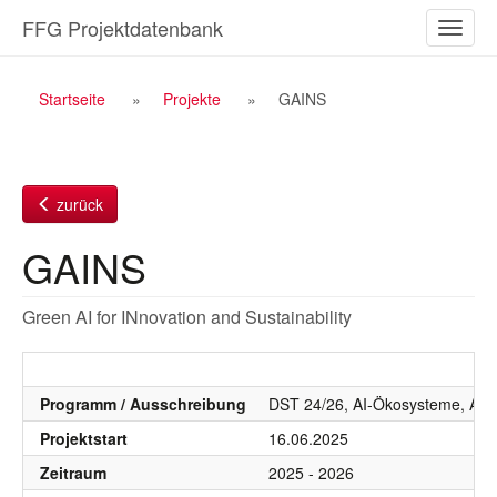
Zum
FFG Projektdatenbank
Naviga
Inhalt
ein-/a
Breadcrumb
Startseite
Projekte
GAINS
Navigation
zurück
GAINS
Green AI for INnovation and Sustainability
Programm / Ausschreibung
DST 24/26, AI-Ökosysteme, AI Ö
Projektstart
16.06.2025
Zeitraum
2025 - 2026