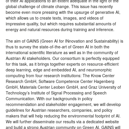
of their AI applications to an extent adequate in the light of the
global challenge of climate change. This issue has recently
become even more pressing with the upsurge of generative AI,
which allows us to create texts, images, and videos of
impressive quality, but which requires substantial amounts of
energy and natural resources during training and inference.
The aim of GAINS (Green AI for INnovation and Sustainability) is
thus to survey the state-of-the-art of Green AI in both the
international scientific literature as well as in the community of
Austrian AI stakeholders. Our consortium is perfectly equipped
for this task, as it brings together experts on resource-efficient
deep learning, edge and embedded AI, and neuromorphic
computing from four research institutions: The Know Center
Research GmbH, Software Competence Center Hagenberg
GmbH, Materials Center Leoben GmbH, and Graz University of
Technology’s Institute of Signal Processing and Speech
Communication. With our backgrounds in policy
recommendation and stakeholder engagement, we will develop
guidelines for Austrian researchers, companies, and policy
makers that will help reducing the environmental footprint of AI.
We will further disseminate our results via a dedicated website
and build a strong Austrian community on Green AI. GAINS will