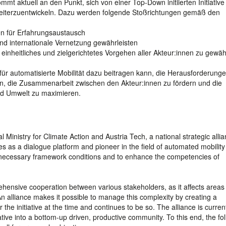
 kommt aktuell an den Punkt, sich von einer Top-Down initiierten Initiative
eiterzuentwickeln. Dazu werden folgende Stoßrichtungen gemäß den
en für Erfahrungsaustausch
nd internationale Vernetzung gewährleisten
nheitliches und zielgerichtetes Vorgehen aller Akteur:innen zu gewäh
ür automatisierte Mobilität dazu beitragen kann, die Herausforderunge
en, die Zusammenarbeit zwischen den Akteur:innen zu fördern und die
und Umwelt zu maximieren.
Ministry for Climate Action and Austria Tech, a national strategic allia
s as a dialogue platform and pioneer in the field of automated mobility
he necessary framework conditions and to enhance the competencies of
ehensive cooperation between various stakeholders, as it affects areas
 An alliance makes it possible to manage this complexity by creating a
the initiative at the time and continues to be so. The alliance is current
tiative into a bottom-up driven, productive community. To this end, the fo