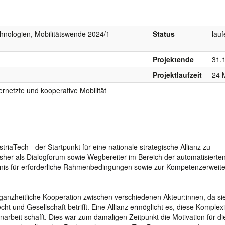
hnologien, Mobilitätswende 2024/1 -
Status
lau
Projektende
31.
Projektlaufzeit
24 
vernetzte und kooperative Mobilität
iaTech - der Startpunkt für eine nationale strategische Allianz zu
 bisher als Dialogforum sowie Wegbereiter im Bereich der automatisierte
ndnis für erforderliche Rahmenbedingungen sowie zur Kompetenzerweit
e ganzheitliche Kooperation zwischen verschiedenen Akteur:innen, da si
ht und Gesellschaft betrifft. Eine Allianz ermöglicht es, diese Komplexi
rbeit schafft. Dies war zum damaligen Zeitpunkt die Motivation für di