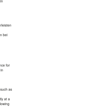
 in
rleisten
n bei
nce for
 in
 such as
ly at a
llowing