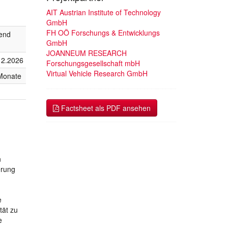
AIT Austrian Institute of Technology
GmbH
FH OÖ Forschungs & Entwicklungs
fend
GmbH
JOANNEUM RESEARCH
12.2026
Forschungsgesellschaft mbH
Virtual Vehicle Research GmbH
Monate
Factsheet als PDF ansehen
n
erung
e
tät zu
e