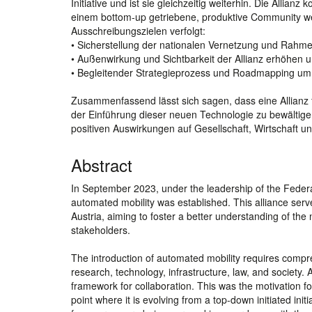
Initiative und ist sie gleichzeitig weiterhin. Die Allianz
einem bottom-up getriebene, produktive Community w
Ausschreibungszielen verfolgt:
• Sicherstellung der nationalen Vernetzung und Rahm
• Außenwirkung und Sichtbarkeit der Allianz erhöhen u
• Begleitender Strategieprozess und Roadmapping um ei
Zusammenfassend lässt sich sagen, dass eine Allianz f
der Einführung dieser neuen Technologie zu bewältig
positiven Auswirkungen auf Gesellschaft, Wirtschaft 
Abstract
In September 2023, under the leadership of the Federal 
automated mobility was established. This alliance serve
Austria, aiming to foster a better understanding of t
stakeholders.
The introduction of automated mobility requires compr
research, technology, infrastructure, law, and society.
framework for collaboration. This was the motivation for 
point where it is evolving from a top-down initiated ini