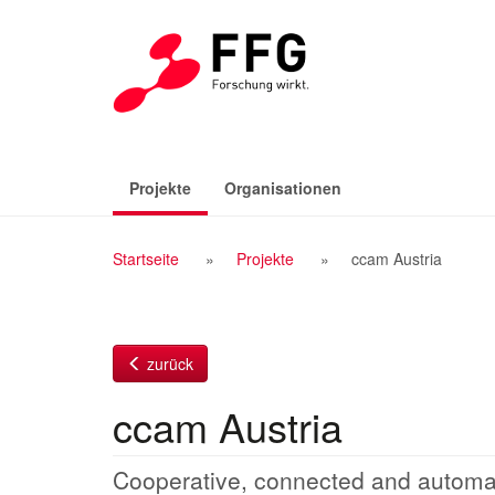
Zum
Inhalt
(aktiv)
Projekte
Organisationen
Breadcrumb
Startseite
Projekte
ccam Austria
Navigation
zurück
ccam Austria
Cooperative, connected and automat