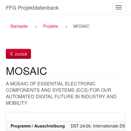
Zum
FFG Projektdatenbank
Naviga
Inhalt
ein-/a
Breadcrumb
Startseite
Projekte
MOSAIC
Navigation
zurück
MOSAIC
A MOSAIC OF ESSENTIAL ELECTRONIC
COMPONENTS AND SYSTEMS (ECS) FOR OUR
AUTOMATED DIGITAL FUTURE IN INDUSTRY AND
MOBILITY
Programm / Ausschreibung
DST 24/26, Internationale DST, C