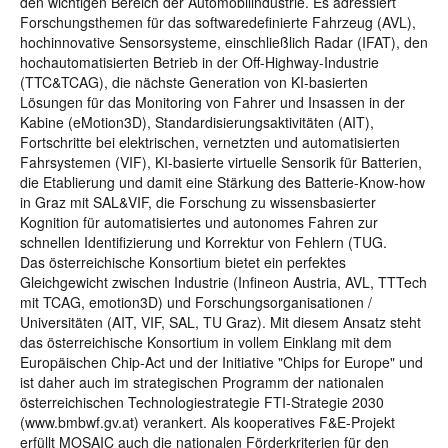
den wichtigen Bereich der Automobilindustrie. Es adressiert
Forschungsthemen für das softwaredefinierte Fahrzeug (AVL),
hochinnovative Sensorsysteme, einschließlich Radar (IFAT), den
hochautomatisierten Betrieb in der Off-Highway-Industrie
(TTC&TCAG), die nächste Generation von KI-basierten
Lösungen für das Monitoring von Fahrer und Insassen in der
Kabine (eMotion3D), Standardisierungsaktivitäten (AIT),
Fortschritte bei elektrischen, vernetzten und automatisierten
Fahrsystemen (VIF), KI-basierte virtuelle Sensorik für Batterien,
die Etablierung und damit eine Stärkung des Batterie-Know-how
in Graz mit SAL&VIF, die Forschung zu wissensbasierter
Kognition für automatisiertes und autonomes Fahren zur
schnellen Identifizierung und Korrektur von Fehlern (TUG.
Das österreichische Konsortium bietet ein perfektes
Gleichgewicht zwischen Industrie (Infineon Austria, AVL, TTTech
mit TCAG, emotion3D) und Forschungsorganisationen /
Universitäten (AIT, VIF, SAL, TU Graz). Mit diesem Ansatz steht
das österreichische Konsortium in vollem Einklang mit dem
Europäischen Chip-Act und der Initiative "Chips for Europe" und
ist daher auch im strategischen Programm der nationalen
österreichischen Technologiestrategie FTI-Strategie 2030
(www.bmbwf.gv.at) verankert. Als kooperatives F&E-Projekt
erfüllt MOSAIC auch die nationalen Förderkriterien für den