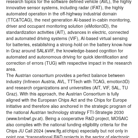
research topics for the software defined vehicle (AVL), the highly
innovative sensor systems, including radar (IFAT), the highly
automated operation in the off-highway industrial domain
(TTC&TCAG), the next generation AI-based in-cabin monitoring,
driver and occupant monitoring solution (eMotion3D), the
standardization activities (AIT), advances in electric, connected
and automated driving systems (VIF), AI-based virtual sensing
for batteries, establishing a strong-hold on the battery know-how
in Graz around SAL&VIF, the knowledge-based cognition for
automated and autonomous driving for quick identification and
correction of errors (TUG) with respective impact in the research
area.
The Austrian consortium provides a perfect balance between
industry (Infineon Austria, AVL, TTTech with TCAG, emotion3D)
and research organizations and universities (AIT, VIF, SAL, TU
Graz). With this approach, the Austrian Consortium is fully
aligned with the European Chips Act and the Chips for Europe
initiative and therefore also anchored in the strategic program of
the national Austrian technology strategy FTI-Strategie 2030
(www.bmbwf.gv.at). Being a cooperative R&D project, MOSAIC
also complies with the national funding eligibility criteria for the
Chips JU Call 2024 (www.ffg.at/chips) especially but not only in
point one “transnational R&D projects in the sector of electronic