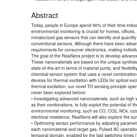
Abstract
Today, people in Europe spend 90% of their time indoors.
environmental monitoring is crucial for homes, offices, 
miniaturized gas sensors that can identify and quantify 
conventional sensors. Although there have been advan
requirements for consumer electronics, making individ
The goal of the RealSens project is to develop advanc
These nanomaterials are based on the unique synthesi
state-of-the-art in terms of material purity, and flexibi
chemical sensor system that uses a novel combination o
devices for thermal excitation with LEDs for optical ex
thermal excitation, our novel TO sensing principle ope
never been explored before:
• Investigating advanced nanomaterials, such as high w
as their combinations, to fully exploit the potential of 
environmental monitoring, such as CO, CO2, NOx, ozo
electrical resistance, RealSens will also explore the su
• Optimizing sensor performance by adjusting parameters
each nanomaterial and target gas. Pulsed AC operation 
temporal domain, enabled by the fast switching times (