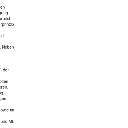
ien
egung
rreicht.
rprinzip
und
g
n. Neben
) der
hoden
eren.
ng,
egen.
sowie im
e und ML