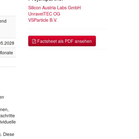
Silicon Austria Labs GmbH
UnravelTEC OG
VSParticle B.V.
fend
Factsheet als PDF ansehen
05.2028
Monate
en
nnen,
schritte
ividuelle
. Diese