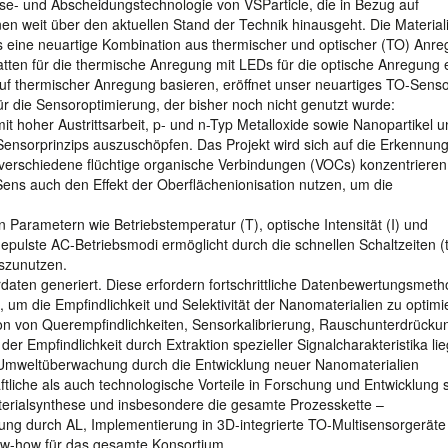
ese- und Abscheidungstechnologie von VSParticle, die in Bezug auf
onen weit über den aktuellen Stand der Technik hinausgeht. Die Material
s eine neuartige Kombination aus thermischer und optischer (TO) Anr
latten für die thermische Anregung mit LEDs für die optische Anregung e
 thermischer Anregung basieren, eröffnet unser neuartiges TO-Senso
 die Sensoroptimierung, der bisher noch nicht genutzt wurde:
t hoher Austrittsarbeit, p- und n-Typ Metalloxide sowie Nanopartikel 
ensorprinzips auszuschöpfen. Das Projekt wird sich auf die Erkennun
erschiedene flüchtige organische Verbindungen (VOCs) konzentriere
ens auch den Effekt der Oberflächenionisation nutzen, um die
Parametern wie Betriebstemperatur (T), optische Intensität (I) und
epulste AC-Betriebsmodi ermöglicht durch die schnellen Schaltzeiten (t
uszunutzen.
aten generiert. Diese erfordern fortschrittliche Datenbewertungsmet
 um die Empfindlichkeit und Selektivität der Nanomaterialien zu optimi
n von Querempfindlichkeiten, Sensorkalibrierung, Rauschunterdrücku
er Empfindlichkeit durch Extraktion spezieller Signalcharakteristika li
 Umweltüberwachung durch die Entwicklung neuer Nanomaterialien
tliche als auch technologische Vorteile in Forschung und Entwicklung 
erialsynthese und insbesondere die gesamte Prozesskette –
ung durch AL, Implementierung in 3D-integrierte TO-Multisensorgerät
now-how für das gesamte Konsortium.