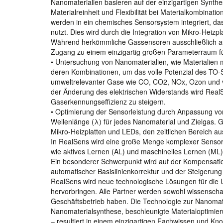
Nanomaterialien basieren auf der einzigartigen Synth
Materialreinheit und Flexibilität bei Materialkombinati
werden in ein chemisches Sensorsystem integriert, da
nutzt. Dies wird durch die Integration von Mikro-Heizp
Während herkömmliche Gassensoren ausschließlich auf
Zugang zu einem einzigartig großen Parameterraum für
• Untersuchung von Nanomaterialien, wie Materialien mi
deren Kombinationen, um das volle Potenzial des TO-S
umweltrelevanter Gase wie CO, CO2, NOx, Ozon und v
der Änderung des elektrischen Widerstands wird RealS
Gaserkennungseffizienz zu steigern.
• Optimierung der Sensorleistung durch Anpassung von 
Wellenlänge (λ) für jedes Nanomaterial und Zielgas. G
Mikro-Heizplatten und LEDs, den zeitlichen Bereich a
In RealSens wird eine große Menge komplexer Sensord
wie aktives Lernen (AL) und maschinelles Lernen (ML),
Ein besonderer Schwerpunkt wird auf der Kompensatio
automatischer Basislinienkorrektur und der Steigerung d
RealSens wird neue technologische Lösungen für die
hervorbringen. Alle Partner werden sowohl wissenschaf
Geschäftsbetrieb haben. Die Technologie zur Nanomat
Nanomaterialsynthese, beschleunigte Materialoptimier
– resultiert in einem einzigartigen Fachwissen und K