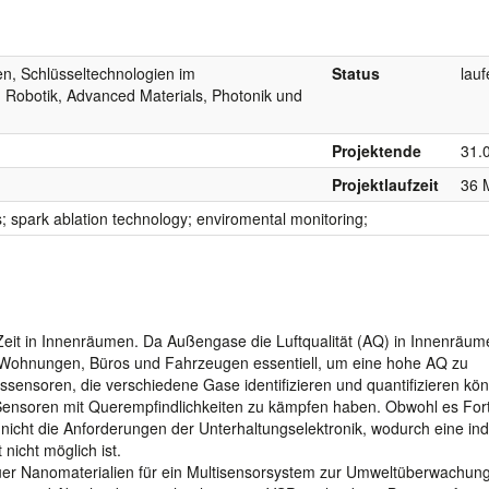
n, Schlüsseltechnologien im
Status
lau
 Robotik, Advanced Materials, Photonik und
Projektende
31.
Projektlaufzeit
36 
; spark ablation technology; enviromental monitoring;
Zeit in Innenräumen. Da Außengase die Luftqualität (AQ) in Innenräum
n Wohnungen, Büros und Fahrzeugen essentiell, um eine hohe AQ zu
sensoren, die verschiedene Gase identifizieren und quantifizieren kö
Sensoren mit Querempfindlichkeiten zu kämpfen haben. Obwohl es Fort
n nicht die Anforderungen der Unterhaltungselektronik, wodurch eine ind
nicht möglich ist.
euer Nanomaterialien für ein Multisensorsystem zur Umweltüberwachung