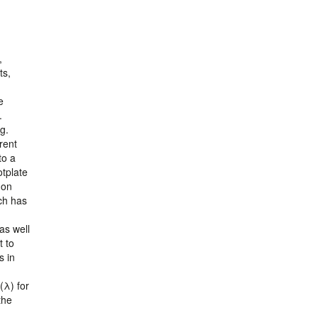
,
ts,
e
.
g.
rent
to a
otplate
 on
ch has
as well
t to
s in
(λ) for
the