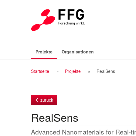
Zum
Inhalt
(aktiv)
Projekte
Organisationen
Breadcrumb
Startseite
Projekte
RealSens
Navigation
zurück
RealSens
Advanced Nanomaterials for Real-t