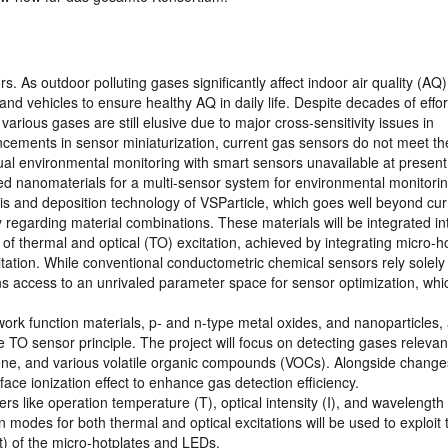
 As outdoor polluting gases significantly affect indoor air quality (AQ)
and vehicles to ensure healthy AQ in daily life. Despite decades of effor
various gases are still elusive due to major cross-sensitivity issues in
cements in sensor miniaturization, current gas sensors do not meet th
ual environmental monitoring with smart sensors unavailable at present
ed nanomaterials for a multi-sensor system for environmental monitorin
s and deposition technology of VSParticle, which goes well beyond cur
lity regarding material combinations. These materials will be integrated in
f thermal and optical (TO) excitation, achieved by integrating micro-h
citation. While conventional conductometric chemical sensors rely solely
ns access to an unrivaled parameter space for sensor optimization, whi
ork function materials, p- and n-type metal oxides, and nanoparticles, 
the TO sensor principle. The project will focus on detecting gases relevan
ne, and various volatile organic compounds (VOCs). Alongside change
rface ionization effect to enhance gas detection efficiency.
 like operation temperature (T), optical intensity (I), and wavelength 
modes for both thermal and optical excitations will be used to exploit 
t) of the micro-hotplates and LEDs.