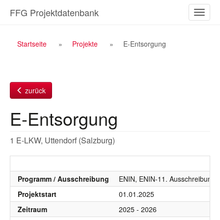
Zum
FFG Projektdatenbank
Naviga
Inhalt
ein-/a
Breadcrumb
Startseite
Projekte
E-Entsorgung
Navigation
zurück
E-Entsorgung
1 E-LKW, Uttendorf (Salzburg)
Programm / Ausschreibung
ENIN, ENIN-11. Ausschreibung
Projektstart
01.01.2025
Zeitraum
2025 - 2026