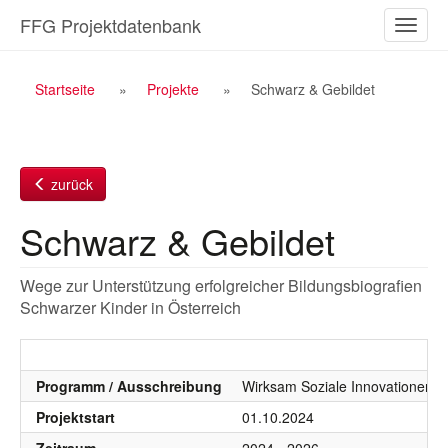
Zum
FFG Projektdatenbank
Naviga
Inhalt
ein-/a
Breadcrumb
Startseite
Projekte
Schwarz & Gebildet
Navigation
zurück
Schwarz & Gebildet
Wege zur Unterstützung erfolgreicher Bildungsbiografien
Schwarzer Kinder in Österreich
Programm / Ausschreibung
Wirksam Soziale Innovationen, 
Projektstart
01.10.2024