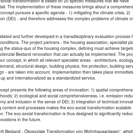
-social transformation is based on 20 specific measures that we have
detail. The implementation of these measures brings about a comprehen
ncept pursues a specific agenda - 1) mitigating the climate crisis, 2)
sion (DEI) - and therefore addresses the complex problems of climate cri
dated and further developed in a transdisciplinary evaluation process f
 conditions. The project partners - the housing association, specialist p
ng the status-quo of the housing complex, defining must-achieve targets
otenzial Bestand renovation that can actually be implemented. The pro
r concept, in which all relevant specialist areas - architecture, ecology
mand, structural design, building physics, fire protection, building ser
gn - are taken into account. Implementation then takes place immediate
ed up and internationalized as a standardized service.
oncept presents the following areas of innovation: 1) spatial comprehen
hoods; 2) ecological and social comprehensiveness, i.e. emission redu
y and inclusion in the sense of DEI; 3) integration of technical innova
g content and processes makes the eco-social transformation scalable -
ion. The eco-social transformation is thus designed to significantly redu
vations in the future.
ukunft Bestand - Ökosoziale Transformation von Wohnhausanlagen”, whic