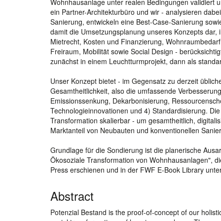
Wohnhausanlage unter realen Bedingungen validiert un
ein Partner-Architekturbüro und wir - analysieren dab
Sanierung, entwickeln eine Best-Case-Sanierung sowie 
damit die Umsetzungsplanung unseres Konzepts dar, in
Mietrecht, Kosten und Finanzierung, Wohnraumbedarf
Freiraum, Mobilität sowie Social Design - berücksicht
zunächst in einem Leuchtturmprojekt, dann als standardi
Unser Konzept bietet - im Gegensatz zu derzeit üblich
Gesamtheitlichkeit, also die umfassende Verbesserung 
Emissionssenkung, Dekarbonisierung, Ressourcenschonu
Technologieinnovationen und 4) Standardisierung. Die
Transformation skalierbar - um gesamtheitlich, digitali
Marktanteil von Neubauten und konventionellen Sanier
Grundlage für die Sondierung ist die planerische Ausa
Ökosoziale Transformation von Wohnhausanlagen", di
Press erschienen und in der FWF E-Book Library unter f
Abstract
Potenzial Bestand is the proof-of-concept of our holistic