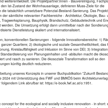
d weiterentwickelt. Die Projektpartner:innen - Bauvereinigung, Fachp
ei den Ist-Zustand der Wohnhausanlage, definieren Muss-Ziele für die
die tatsächlich umsetzbare Potenzial-Bestand-Sanierung. Das Projekt s
 der sämtliche relevanten Fachbereiche - Architektur, Ökologie, Bau-
, Tragwerksplanung, Bauphysik, Brandschutz, Gebäudetechnik und Ene
igt werden. Die Umsetzung erfolgt dann unmittelbar nach der Sondierun
sierte Dienstleistung skaliert und internationalisiert.
en, konventionellen Sanierungen - folgende Innovationsbereiche: 1) R
ganzer Quartiere; 2) ökologische und soziale Gesamtheitlichkeit, das 
ng, Kreislauffähigkeit und Inklusion im Sinne von DEI; 3) Integration
 Standardisierung von Planungsinhalten und -abläufen macht die ökoso
siert und rasch zu sanieren. Die ökosoziale Transformation soll so den
ungen künftig deutlich reduzieren.
rbeitung unseres Konzepts in unserer Buchpublikation "Zukunft Bestan
e 2024 mit Unterstützung des FWF und BMKÖS beim Architekturverla
olgendem Link abrufbar ist: https://e-book.fwf.ac.at/o:1951.
 concept for the ecological and socially inclusive renovation - in short: 