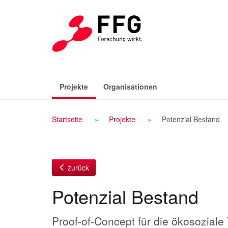
Zum
Inhalt
(aktiv)
Projekte
Organisationen
Breadcrumb
Startseite
Projekte
Potenzial Bestand
Navigation
zurück
Potenzial Bestand
Proof-of-Concept für die ökosozia