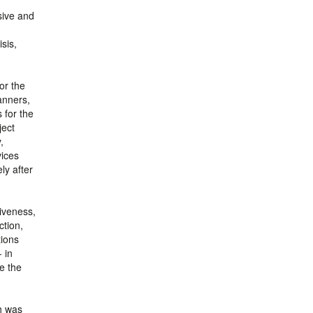
sive and
sis,
or the
lanners,
 for the
ject
,
vices
ly after
siveness,
ction,
tions
 in
ce the
h was