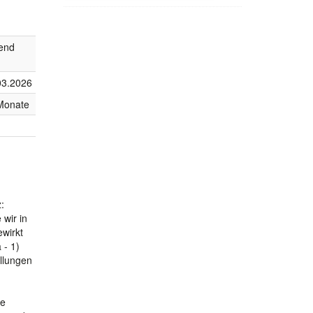
fend
03.2026
Monate
:
wir in
wirkt
 - 1)
ellungen
te