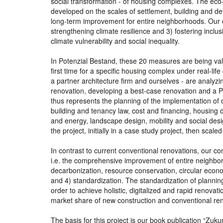
social transformation - of housing complexes. The eco
developed on the scales of settlement, building and 
long-term improvement for entire neighborhoods. Our co
strengthening climate resilience and 3) fostering inclu
climate vulnerability and social inequality.
In Potenzial Bestand, these 20 measures are being vali
first time for a specific housing complex under real-life
a partner architecture firm and ourselves - are analyzi
renovation, developing a best-case renovation and a P
thus represents the planning of the implementation of ou
building and tenancy law, cost and financing, housing de
and energy, landscape design, mobility and social desi
the project, initially in a case study project, then scal
In contrast to current conventional renovations, our c
i.e. the comprehensive improvement of entire neighbor
decarbonization, resource conservation, circular econom
and 4) standardization. The standardization of plannin
order to achieve holistic, digitalized and rapid renovat
market share of new construction and conventional reno
The basis for this project is our book publication “Z