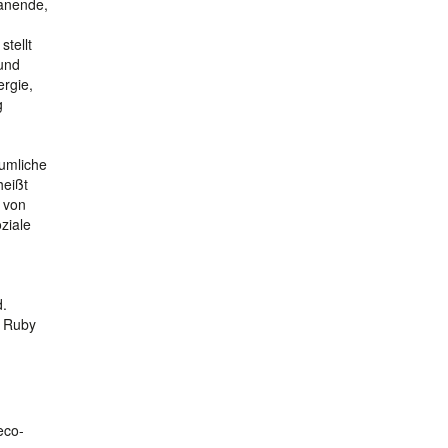
lanende,
tellt
 und
rgie,
g
äumliche
heißt
 von
ziale
d.
g Ruby
eco-