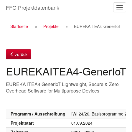
Zum
FFG Projektdatenbank
Naviga
Inhalt
ein-/a
Breadcrumb
Startseite
Projekte
EUREKAITEA4-GenerIoT
Navigation
zurück
EUREKAITEA4-GenerIoT
EUREKA ITEA4 GenerIoT Lightweight, Secure & Zero
Overhead Software for Multipurpose Devices
Programm / Ausschreibung
IWI 24/26, Basisprogramme 20
Projektstart
01.09.2024