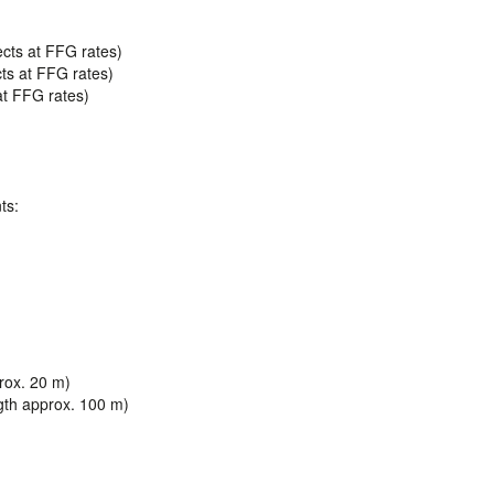
ects at FFG rates)
cts at FFG rates)
 at FFG rates)
ts:
rox. 20 m)
ngth approx. 100 m)