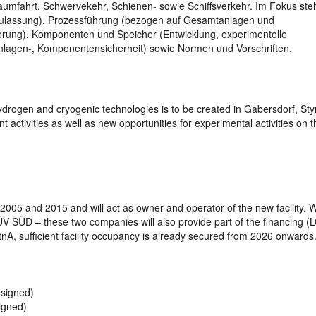
aumfahrt, Schwervekehr, Schienen- sowie Schiffsverkehr. Im Fokus ste
, Zulassung), Prozessführung (bezogen auf Gesamtanlagen und
igerung), Komponenten und Speicher (Entwicklung, experimentelle
Anlagen-, Komponentensicherheit) sowie Normen und Vorschriften.
 hydrogen and cryogenic technologies is to be created in Gabersdorf, Styr
 activities as well as new opportunities for experimental activities on t
005 and 2015 and will act as owner and operator of the new facility. W
V SÜD – these two companies will also provide part of the financing (
tnA, sufficient facility occupancy is already secured from 2026 onwards
 signed)
igned)