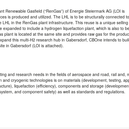
t plant Renewable Gasfield (“RenGas”) of Energie Steiermark AG (LOI is
s is produced and utilized. The LHL is to be structurally connected to
 LHL in the RenGas plant infrastructure. This reuse is a unique selling 
e expanded to include a hydrogen liquefaction plant, which is also to b
s plant is located at the same site and provides raw gas for the produc
expand this multi-H2 research hub in Gabersdorf, CBOne intends to buil
site in Gabersdorf (LOI is attached).
sting and research needs in the fields of aerospace and road, rail and, 
gen and cryogenic technologies is on materials (development, testing, ap
ructure), liquefaction (efficiency), components and storage (developmen
, system, and component safety) as well as standards and regulations.