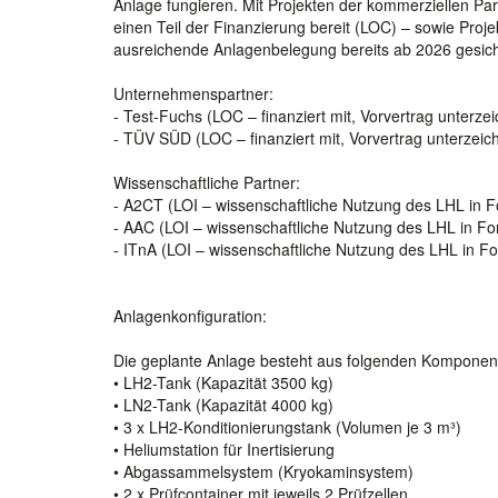
Anlage fungieren. Mit Projekten der kommerziellen P
einen Teil der Finanzierung bereit (LOC) – sowie Proj
ausreichende Anlagenbelegung bereits ab 2026 gesiche
Unternehmenspartner:
- Test-Fuchs (LOC – finanziert mit, Vorvertrag unterzei
- TÜV SÜD (LOC – finanziert mit, Vorvertrag unterzeic
Wissenschaftliche Partner:
- A2CT (LOI – wissenschaftliche Nutzung des LHL in 
- AAC (LOI – wissenschaftliche Nutzung des LHL in F
- ITnA (LOI – wissenschaftliche Nutzung des LHL in 
Anlagenkonfiguration:
Die geplante Anlage besteht aus folgenden Komponen
• LH2-Tank (Kapazität 3500 kg)
• LN2-Tank (Kapazität 4000 kg)
• 3 x LH2-Konditionierungstank (Volumen je 3 m³)
• Heliumstation für Inertisierung
• Abgassammelsystem (Kryokaminsystem)
• 2 x Prüfcontainer mit jeweils 2 Prüfzellen