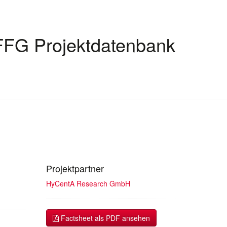
FFG Projektdatenbank
Projektpartner
HyCentA Research GmbH
Factsheet als PDF ansehen