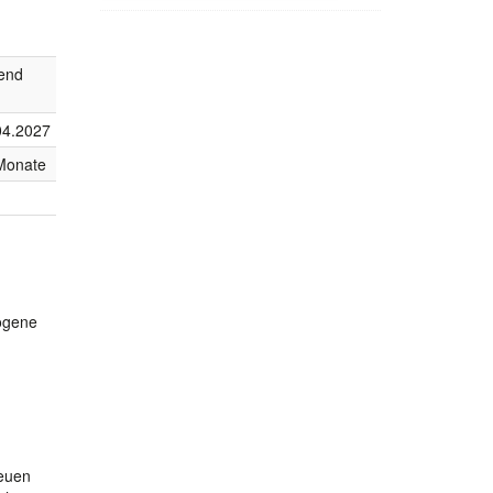
fend
04.2027
Monate
yogene
neuen