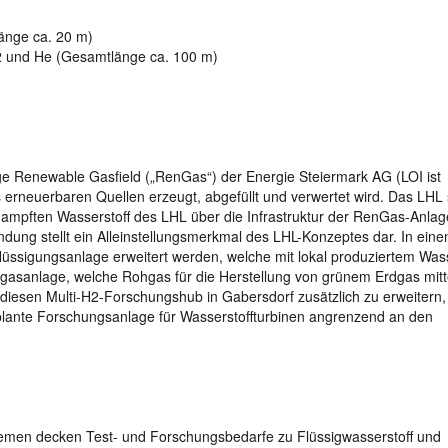
änge ca. 20 m)
N2 und He (Gesamtlänge ca. 100 m)
ge Renewable Gasfield („RenGas“) der Energie Steiermark AG (LOI ist
 erneuerbaren Quellen erzeugt, abgefüllt und verwertet wird. Das LHL s
ampften Wasserstoff des LHL über die Infrastruktur der RenGas-Anlag
ung stellt ein Alleinstellungsmerkmal des LHL-Konzeptes dar. In ein
flüssigungsanlage erweitert werden, welche mit lokal produziertem Wass
iogasanlage, welche Rohgas für die Herstellung von grünem Erdgas mitt
 diesen Multi-H2-Forschungshub in Gabersdorf zusätzlich zu erweitern,
geplante Forschungsanlage für Wasserstoffturbinen angrenzend an den
emen decken Test- und Forschungsbedarfe zu Flüssigwasserstoff und