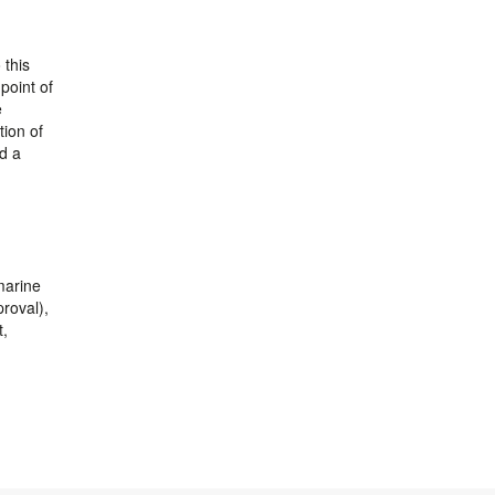
 this
point of
e
tion of
d a
marine
proval),
t,