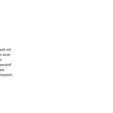
oll mit
e einer
em
erstoff
els
 besteht