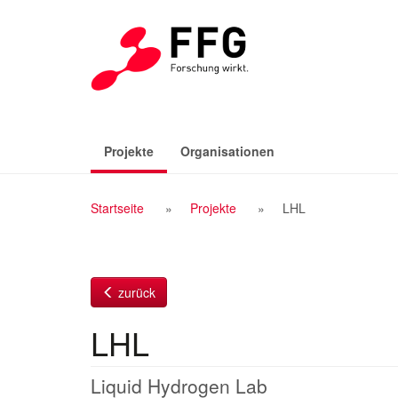
Zum
Inhalt
(aktiv)
Projekte
Organisationen
Breadcrumb
Startseite
Projekte
LHL
Navigation
zurück
LHL
Liquid Hydrogen Lab