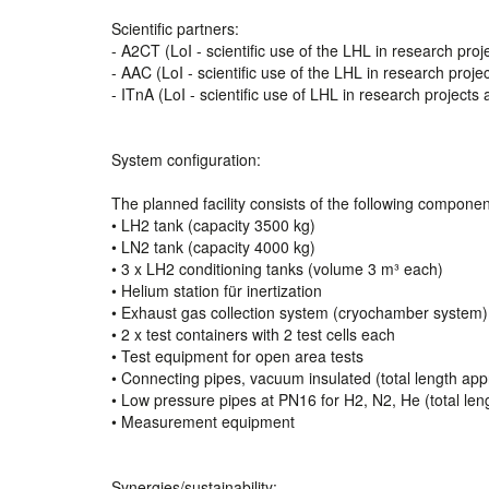
Scientific partners:
- A2CT (LoI - scientific use of the LHL in research proj
- AAC (LoI - scientific use of the LHL in research proje
- ITnA (LoI - scientific use of LHL in research projects
System configuration:
The planned facility consists of the following componen
• LH2 tank (capacity 3500 kg)
• LN2 tank (capacity 4000 kg)
• 3 x LH2 conditioning tanks (volume 3 m³ each)
• Helium station für inertization
• Exhaust gas collection system (cryochamber system)
• 2 x test containers with 2 test cells each
• Test equipment for open area tests
• Connecting pipes, vacuum insulated (total length app
• Low pressure pipes at PN16 for H2, N2, He (total le
• Measurement equipment
Synergies/sustainability: