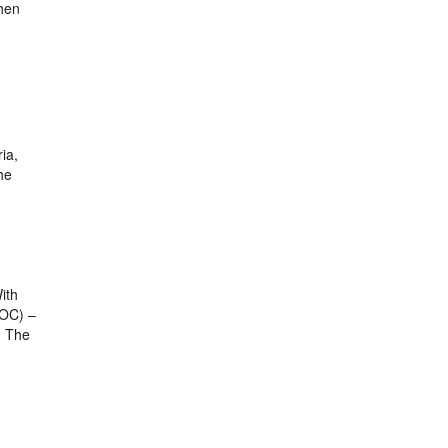
hen
ia,
he
ith
LOC) –
. The