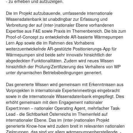
- zu erheben und aufzuzeigen.
Die im Projekt aufzubauende, umfassende internationale
Wissensdatenbank ist unabdingbar zur Erfassung und
Verbreitung der auf (inter-)nationaler Ebene vorhandenen
Expertise aus F&E sowie Praxis im Themenbereich. Die bis zum
Proof-of-Concept zu entwickelnde AR-basierte Wärmepumpen
Lern App sowie die im Rahmen des Vorhabens
weiterzuentwickelnde AR-gestützte Positionierungs-App für
Wärmepumpen sind beide sehr innovativ hinsichtlich der
abgedeckten Funktionalitäten. Zudem wird neues Wissen
hinsichtlich der Prüfung/Zertifizierung des Verhaltens von WP
unter dynamischen Betriebsbedingungen generiert.
Das generierte Wissen wird gemeinsam mit Erkenntnissen aus
Vorprojekten in internationale Expertenmeetings eingebracht
sowie in die internationale Wissensdatenbank eingepflegt. Dies
erhöht gemeinsam mit dem Engagement nationaler
Expert:innen – nationaler Operating Agent, mehrfacher Task-
Lead - die Sichtbarkeit Österreichs im Themenfeld auf
internationaler Ebene. Das im (inter-)nationalen Projekt
generierte Know-how wird zudem breit in relevanten nationalen
Zielgruppen, das sind vor allem wärmepumpenherstellende, -