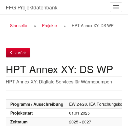
Zum
FFG Projektdatenbank
Naviga
Inhalt
ein-/a
Breadcrumb
Startseite
Projekte
HPT Annex XY: DS WP
Navigation
zurück
HPT Annex XY: DS WP
HPT Annex XY: Digitale Services für Wärmepumpen
Programm / Ausschreibung
EW 24/26, IEA Forschungskoope
Projektstart
01.01.2025
Zeitraum
2025 - 2027