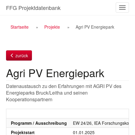
Zum
FFG Projektdatenbank
Naviga
Inhalt
ein-/a
Breadcrumb
Startseite
Projekte
Agri PV Energiepark
Navigation
zurück
Agri PV Energiepark
Datenaustausch zu den Erfahrungen mit AGRI PV des
Energieparks Bruck/Leitha und seinen
Kooperationspartnern
Programm / Ausschreibung
EW 24/26, IEA Forschungskoope
Projektstart
01.01.2025