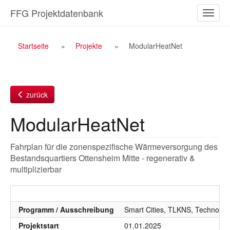
Zum
FFG Projektdatenbank
Naviga
Inhalt
ein-/a
Breadcrumb
Startseite
Projekte
ModularHeatNet
Navigation
zurück
ModularHeatNet
Fahrplan für die zonenspezifische Wärmeversorgung des
Bestandsquartiers Ottensheim Mitte - regenerativ &
multiplizierbar
Programm / Ausschreibung
Smart Cities, TLKNS, Technologi
Projektstart
01.01.2025