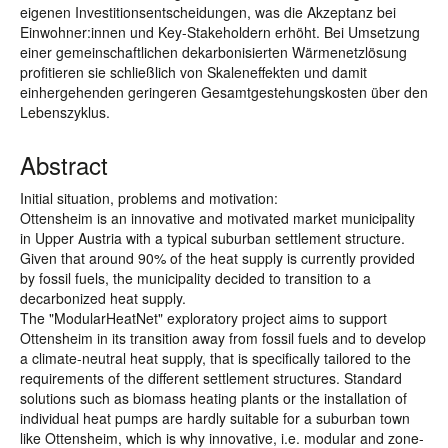
eigenen Investitionsentscheidungen, was die Akzeptanz bei
Einwohner:innen und Key-Stakeholdern erhöht. Bei Umsetzung
einer gemeinschaftlichen dekarbonisierten Wärmenetzlösung
profitieren sie schließlich von Skaleneffekten und damit
einhergehenden geringeren Gesamtgestehungskosten über den
Lebenszyklus.
Abstract
Initial situation, problems and motivation:
Ottensheim is an innovative and motivated market municipality
in Upper Austria with a typical suburban settlement structure.
Given that around 90% of the heat supply is currently provided
by fossil fuels, the municipality decided to transition to a
decarbonized heat supply.
The "ModularHeatNet" exploratory project aims to support
Ottensheim in its transition away from fossil fuels and to develop
a climate-neutral heat supply, that is specifically tailored to the
requirements of the different settlement structures. Standard
solutions such as biomass heating plants or the installation of
individual heat pumps are hardly suitable for a suburban town
like Ottensheim, which is why innovative, i.e. modular and zone-