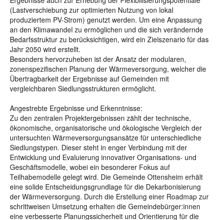
Ergebnisse auch zur Erhebung der Flexibilisierungspotentiale
(Lastverschiebung zur optimierten Nutzung von lokal
produziertem PV-Strom) genutzt werden. Um eine Anpassung
an den Klimawandel zu ermöglichen und die sich verändernde
Bedarfsstruktur zu berücksichtigen, wird ein Zielszenario für das
Jahr 2050 wird erstellt.
Besonders hervorzuheben ist der Ansatz der modularen,
zonenspezifischen Planung der Wärmeversorgung, welcher die
Übertragbarkeit der Ergebnisse auf Gemeinden mit
vergleichbaren Siedlungsstrukturen ermöglicht.
Angestrebte Ergebnisse und Erkenntnisse:
Zu den zentralen Projektergebnissen zählt der technische,
ökonomische, organisatorische und ökologische Vergleich der
untersuchten Wärmeversorgungsansätze für unterschiedliche
Siedlungstypen. Dieser steht in enger Verbindung mit der
Entwicklung und Evaluierung innovativer Organisations- und
Geschäftsmodelle, wobei ein besonderer Fokus auf
Teilhabemodelle gelegt wird. Die Gemeinde Ottensheim erhält
eine solide Entscheidungsgrundlage für die Dekarbonisierung
der Wärmeversorgung. Durch die Erstellung einer Roadmap zur
schrittweisen Umsetzung erhalten die Gemeindebürger:innen
eine verbesserte Planungssicherheit und Orientierung für die