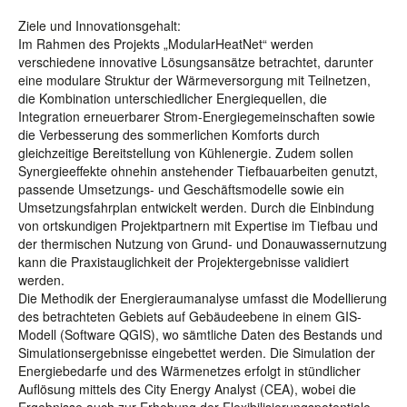
Ziele und Innovationsgehalt:
Im Rahmen des Projekts „ModularHeatNet“ werden
verschiedene innovative Lösungsansätze betrachtet, darunter
eine modulare Struktur der Wärmeversorgung mit Teilnetzen,
die Kombination unterschiedlicher Energiequellen, die
Integration erneuerbarer Strom-Energiegemeinschaften sowie
die Verbesserung des sommerlichen Komforts durch
gleichzeitige Bereitstellung von Kühlenergie. Zudem sollen
Synergieeffekte ohnehin anstehender Tiefbauarbeiten genutzt,
passende Umsetzungs- und Geschäftsmodelle sowie ein
Umsetzungsfahrplan entwickelt werden. Durch die Einbindung
von ortskundigen Projektpartnern mit Expertise im Tiefbau und
der thermischen Nutzung von Grund- und Donauwassernutzung
kann die Praxistauglichkeit der Projektergebnisse validiert
werden.
Die Methodik der Energieraumanalyse umfasst die Modellierung
des betrachteten Gebiets auf Gebäudeebene in einem GIS-
Modell (Software QGIS), wo sämtliche Daten des Bestands und
Simulationsergebnisse eingebettet werden. Die Simulation der
Energiebedarfe und des Wärmenetzes erfolgt in stündlicher
Auflösung mittels des City Energy Analyst (CEA), wobei die