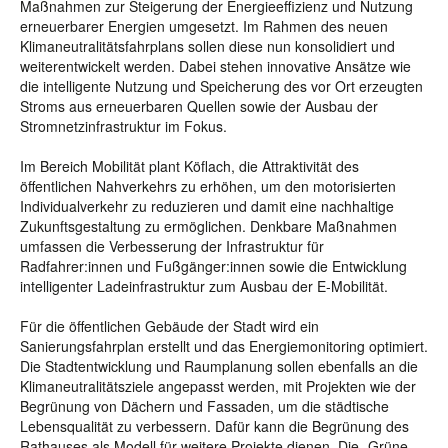
Maßnahmen zur Steigerung der Energieeffizienz und Nutzung
erneuerbarer Energien umgesetzt. Im Rahmen des neuen
Klimaneutralitätsfahrplans sollen diese nun konsolidiert und
weiterentwickelt werden. Dabei stehen innovative Ansätze wie
die intelligente Nutzung und Speicherung des vor Ort erzeugten
Stroms aus erneuerbaren Quellen sowie der Ausbau der
Stromnetzinfrastruktur im Fokus.
Im Bereich Mobilität plant Köflach, die Attraktivität des
öffentlichen Nahverkehrs zu erhöhen, um den motorisierten
Individualverkehr zu reduzieren und damit eine nachhaltige
Zukunftsgestaltung zu ermöglichen. Denkbare Maßnahmen
umfassen die Verbesserung der Infrastruktur für
Radfahrer:innen und Fußgänger:innen sowie die Entwicklung
intelligenter Ladeinfrastruktur zum Ausbau der E-Mobilität.
Für die öffentlichen Gebäude der Stadt wird ein
Sanierungsfahrplan erstellt und das Energiemonitoring optimiert.
Die Stadtentwicklung und Raumplanung sollen ebenfalls an die
Klimaneutralitätsziele angepasst werden, mit Projekten wie der
Begrünung von Dächern und Fassaden, um die städtische
Lebensqualität zu verbessern. Dafür kann die Begrünung des
Rathauses als Modell für weitere Projekte dienen. Die „Grüne