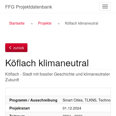
Zum
FFG Projektdatenbank
Naviga
Inhalt
ein-/a
Breadcrumb
Startseite
Projekte
Köflach klimaneutral
Navigation
zurück
Köflach klimaneutral
Köflach - Stadt mit fossiler Geschichte und klimaneutraler
Zukunft
Programm / Ausschreibung
Smart Cities, TLKNS, Technologi
Projektstart
01.12.2024