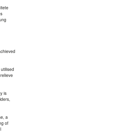
itete
us
gung
achieved
utilised
relieve
y is
iders,
se, a
ng of
l