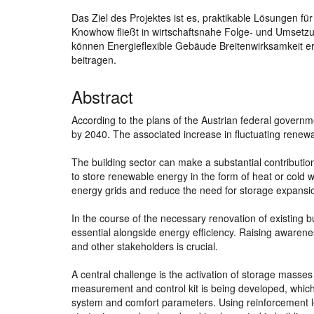
Das Ziel des Projektes ist es, praktikable Lösungen fü
Knowhow fließt in wirtschaftsnahe Folge- und Umsetzu
können Energieflexible Gebäude Breitenwirksamkeit e
beitragen.
Abstract
According to the plans of the Austrian federal govern
by 2040. The associated increase in fluctuating renewab
The building sector can make a substantial contribution
to store renewable energy in the form of heat or cold 
energy grids and reduce the need for storage expansi
In the course of the necessary renovation of existing bu
essential alongside energy efficiency. Raising awaren
and other stakeholders is crucial.
A central challenge is the activation of storage masses
measurement and control kit is being developed, which e
system and comfort parameters. Using reinforcement le