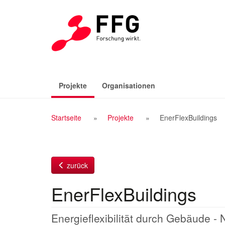
Zum
Inhalt
(aktiv)
Projekte
Organisationen
Breadcrumb
Startseite
Projekte
EnerFlexBuildings
Navigation
zurück
EnerFlexBuildings
Energieflexibilität durch Gebäude -