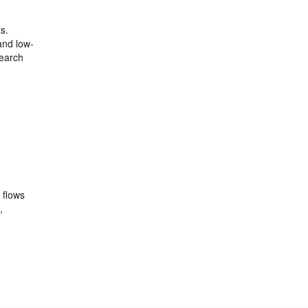
s.
and low-
search
 flows
,