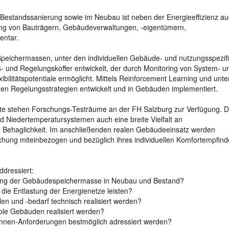
, Bestandssanierung sowie im Neubau ist neben der Energieeffizienz au
sierung von Bauträgern, Gebäudeverwaltungen, -eigentümern,
entar.
r Speichermassen, unter den individuellen Gebäude- und nutzungsspezif
und Regelungskoffer entwickelt, der durch Monitoring von System- u
ibilitätspotentiale ermöglicht. Mittels Reinforcement Learning und unte
den Regelungsstrategien entwickelt und in Gebäuden implementiert.
te stehen Forschungs-Testräume an der FH Salzburg zur Verfügung. D
nd Niedertemperatursystemen auch eine breite Vielfalt an
d Behaglichkeit. Im anschließenden realen Gebäudeeinsatz werden
schung miteinbezogen und bezüglich ihres individuellen Komfortempfin
dressiert:
vierung der Gebäudespeichermasse in Neubau und Bestand?
die Entlastung der Energienetze leisten?
len und -bedarf technisch realisiert werden?
ble Gebäuden realisiert werden?
:innen-Anforderungen bestmöglich adressiert werden?