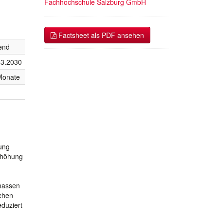
Fachhochschule Salzburg GmbH
Factsheet als PDF ansehen
end
03.2030
Monate
gung
Erhöhung
rmassen
chen
duziert