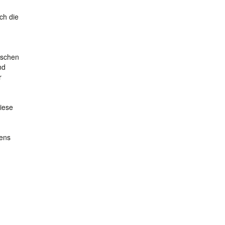
ch die
ischen
nd
r
iese
dens