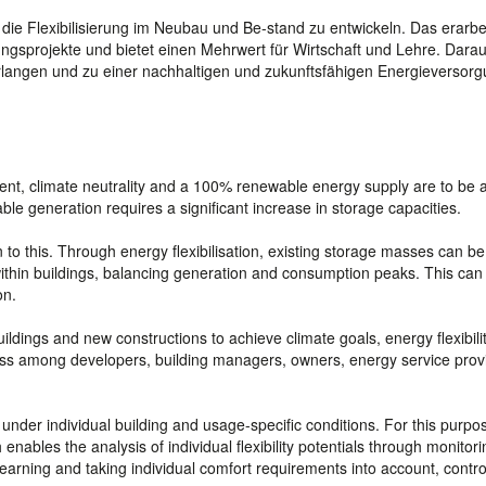
r die Flexibilisierung im Neubau und Be-stand zu entwickeln. Das erarbe
ngsprojekte und bietet einen Mehrwert für Wirtschaft und Lehre. Dara
rlangen und zu einer nachhaltigen und zukunftsfähigen Energieversor
ment, climate neutrality and a 100% renewable energy supply are to be 
le generation requires a significant increase in storage capacities.
 to this. Through energy flexibilisation, existing storage masses can be 
within buildings, balancing generation and consumption peaks. This can 
on.
ildings and new constructions to achieve climate goals, energy flexibilit
ess among developers, building managers, owners, energy service prov
 under individual building and usage-specific conditions. For this purpo
nables the analysis of individual flexibility potentials through monitori
arning and taking individual comfort requirements into account, contro