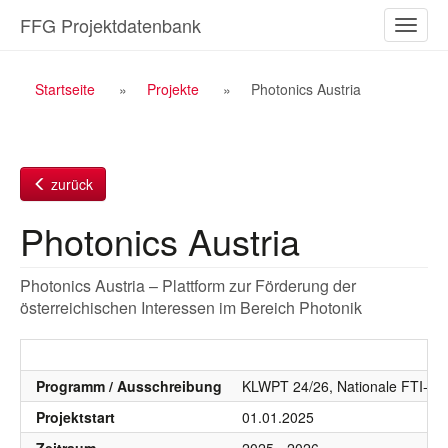
Zum
FFG Projektdatenbank
Naviga
Inhalt
ein-/a
Breadcrumb
Startseite
Projekte
Photonics Austria
Navigation
zurück
Photonics Austria
Photonics Austria – Plattform zur Förderung der
österreichischen Interessen im Bereich Photonik
Programm / Ausschreibung
KLWPT 24/26, Nationale FTI-Aus
Projektstart
01.01.2025