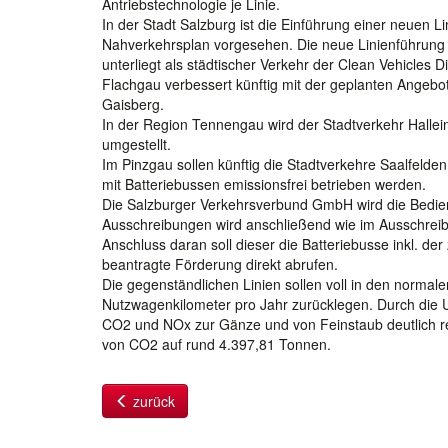
Antriebstechnologie je Linie.
In der Stadt Salzburg ist die Einführung einer neuen 
Nahverkehrsplan vorgesehen. Die neue Linienführung is
unterliegt als städtischer Verkehr der Clean Vehicles D
Flachgau verbessert künftig mit der geplanten Angebot
Gaisberg.
In der Region Tennengau wird der Stadtverkehr Hallein
umgestellt.
Im Pinzgau sollen künftig die Stadtverkehre Saalfelde
mit Batteriebussen emissionsfrei betrieben werden.
Die Salzburger Verkehrsverbund GmbH wird die Bedien
Ausschreibungen wird anschließend wie im Ausschreibu
Anschluss daran soll dieser die Batteriebusse inkl. de
beantragte Förderung direkt abrufen.
Die gegenständlichen Linien sollen voll in den norma
Nutzwagenkilometer pro Jahr zurücklegen. Durch die 
CO2 und NOx zur Gänze und von Feinstaub deutlich re
von CO2 auf rund 4.397,81 Tonnen.
zurück