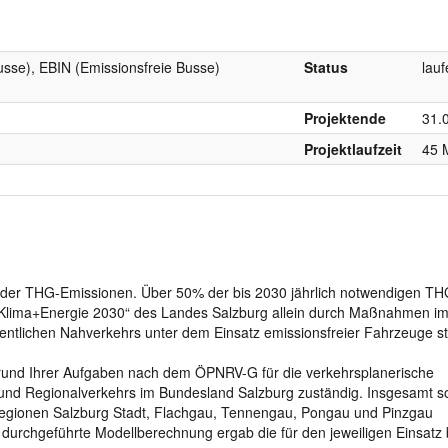
usse), EBIN (Emissionsfreie Busse)
Status
lau
Projektende
31.
Projektlaufzeit
45 
tel der THG-Emissionen. Über 50% der bis 2030 jährlich notwendigen TH
 Klima+Energie 2030“ des Landes Salzburg allein durch Maßnahmen i
ntlichen Nahverkehrs unter dem Einsatz emissionsfreier Fahrzeuge ste
rund Ihrer Aufgaben nach dem ÖPNRV-G für die verkehrsplanerische
nd Regionalverkehrs im Bundesland Salzburg zuständig. Insgesamt so
 Regionen Salzburg Stadt, Flachgau, Tennengau, Pongau und Pinzgau
durchgeführte Modellberechnung ergab die für den jeweiligen Einsatz 