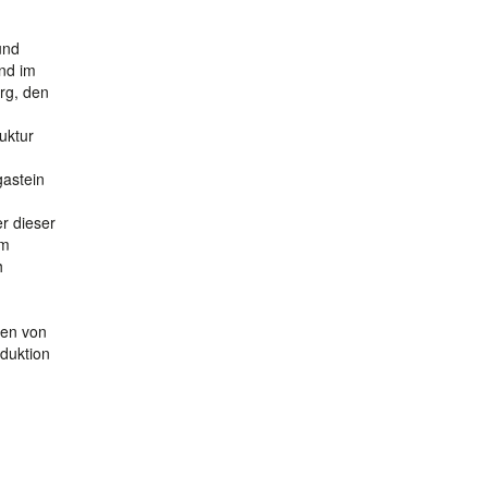
und
und im
rg, den
uktur
gastein
r dieser
Im
h
nen von
duktion