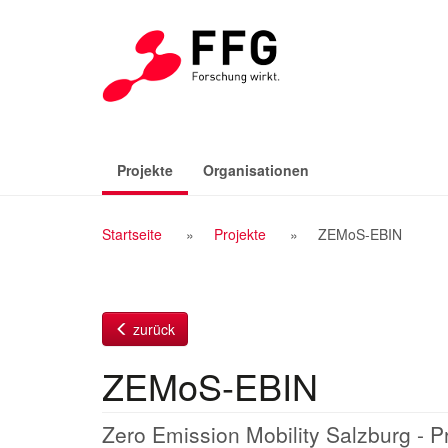
Zum
Inhalt
(aktiv)
Projekte
Organisationen
Breadcrumb
Startseite
Projekte
ZEMoS-EBIN
Navigation
zurück
ZEMoS-EBIN
Zero Emission Mobility Salzburg - Pr