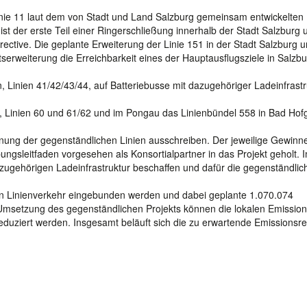
Linie 11 laut dem von Stadt und Land Salzburg gemeinsam entwickelten
t der erste Teil einer Ringerschließung innerhalb der Stadt Salzburg 
irective. Die geplante Erweiterung der Linie 151 in der Stadt Salzburg 
serweiterung die Erreichbarkeit eines der Hauptausflugsziele in Salzbu
, Linien 41/42/43/44, auf Batteriebusse mit dazugehöriger Ladeinfrastr
n, Linien 60 und 61/62 und im Pongau das Linienbündel 558 in Bad Hof
ung der gegenständlichen Linien ausschreiben. Der jeweilige Gewinne
ngsleitfaden vorgesehen als Konsortialpartner in das Projekt geholt. 
r zugehörigen Ladeinfrastruktur beschaffen und dafür die gegenständlic
len Linienverkehr eingebunden werden und dabei geplante 1.070.074
Umsetzung des gegenständlichen Projekts können die lokalen Emissio
duziert werden. Insgesamt beläuft sich die zu erwartende Emissionsre