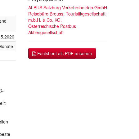
ALBUS Salzburg Verkehrsbetrieb GmbH
Reisebüro Breuss, Touristikgesellschaft
m.b.H. & Co. KG.
fend
Österreichische Postbus
Aktiengesellschaft
05.2026
Monate
Factsheet als PDF ansehen
G-
m
llt
llen
beste