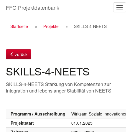
Zum
FFG Projektdatenbank
Naviga
Inhalt
ein-/a
Breadcrumb
Startseite
Projekte
SKILLS-4-NEETS
Navigation
zurück
SKILLS-4-NEETS
SKILLS-4-NEETS Stärkung von Kompetenzen zur
Integration und lebenslanger Stabilität von NEETS
Programm / Ausschreibung
Wirksam Soziale Innovationen, 
Projektstart
01.01.2025