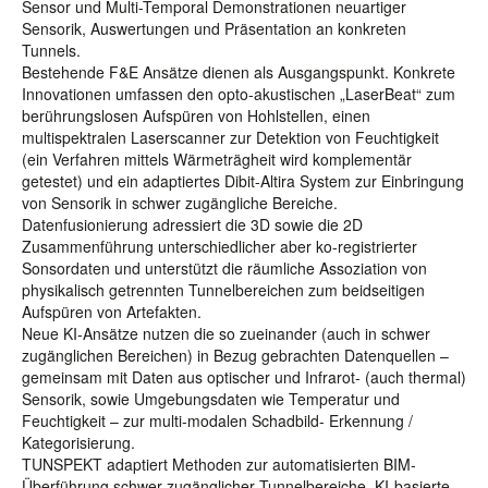
Sensor und Multi-Temporal Demonstrationen neuartiger
Sensorik, Auswertungen und Präsentation an konkreten
Tunnels.
Bestehende F&E Ansätze dienen als Ausgangspunkt. Konkrete
Innovationen umfassen den opto-akustischen „LaserBeat“ zum
berührungslosen Aufspüren von Hohlstellen, einen
multispektralen Laserscanner zur Detektion von Feuchtigkeit
(ein Verfahren mittels Wärmeträgheit wird komplementär
getestet) und ein adaptiertes Dibit-Altira System zur Einbringung
von Sensorik in schwer zugängliche Bereiche.
Datenfusionierung adressiert die 3D sowie die 2D
Zusammenführung unterschiedlicher aber ko-registrierter
Sonsordaten und unterstützt die räumliche Assoziation von
physikalisch getrennten Tunnelbereichen zum beidseitigen
Aufspüren von Artefakten.
Neue KI-Ansätze nutzen die so zueinander (auch in schwer
zugänglichen Bereichen) in Bezug gebrachten Datenquellen –
gemeinsam mit Daten aus optischer und Infrarot- (auch thermal)
Sensorik, sowie Umgebungsdaten wie Temperatur und
Feuchtigkeit – zur multi-modalen Schadbild- Erkennung /
Kategorisierung.
TUNSPEKT adaptiert Methoden zur automatisierten BIM-
Überführung schwer zugänglicher Tunnelbereiche. KI-basierte