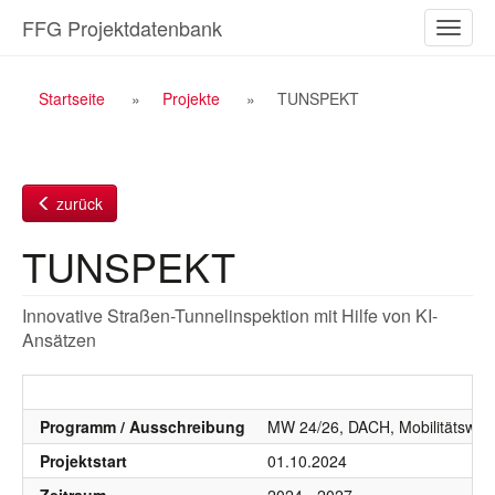
Zum
FFG Projektdatenbank
Naviga
Inhalt
ein-/a
Breadcrumb
Startseite
Projekte
TUNSPEKT
Navigation
zurück
TUNSPEKT
Innovative Straßen-Tunnelinspektion mit Hilfe von KI-
Ansätzen
Programm / Ausschreibung
MW 24/26, DACH, Mobilitätswend
Projektstart
01.10.2024