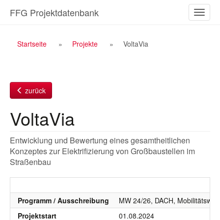
Zum
FFG Projektdatenbank
Naviga
Inhalt
ein-/a
Breadcrumb
Startseite
Projekte
VoltaVia
Navigation
zurück
VoltaVia
Entwicklung und Bewertung eines gesamtheitlichen
Konzeptes zur Elektrifizierung von Großbaustellen im
Straßenbau
Programm / Ausschreibung
MW 24/26, DACH, Mobilitätswend
Projektstart
01.08.2024