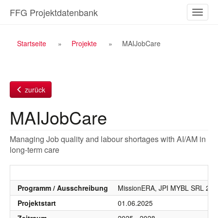
Zum
FFG Projektdatenbank
Naviga
Inhalt
ein-/a
Breadcrumb
Startseite
Projekte
MAIJobCare
Navigation
zurück
MAIJobCare
Managing Job quality and labour shortages with AI/AM in
long-term care
Programm / Ausschreibung
MissionERA, JPI MYBL SRL 2022
Projektstart
01.06.2025