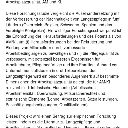
Arbeitsplatzqualität, AM und KI.
Diese Forschungsstudie vergleicht die Auseinandersetzung mit
der Verbesserung der Nachhaltigkeit von Langzeitpflege in fünf
Ländern (Österreich, Belgien, Schweden, Spanien und das
Vereinigte Königreich). Ein wichtiger Forschungsschwerpunkt ist
die Erforschung der Herausforderungen und des Potenzials von
AM/KI, um (i) Herausforderungen bei der Rekrutierung und
Bindung von Mitarbeitern durch verbesserte
Arbeitsbedingungen zu bewältigen und (ii) die Pflegequalität zu
verbessern, mit potenziell besseren Ergebnissen für
Arbeitnehmer, Pflegebedürftige und ihre Familien. Anhand von
Unternehmensfallstudien in drei Teilbereichen der
Langzeitpflege wird ein besonderes Augenmerk auf bestimmte
Dimensionen der Arbeitsplatzqualität gelegt, die für AM/KI
relevant sind: intrinsische Elemente (Arbeitsschutz,
Arbeitsintensität, Überwachung, Mitspracherechte) und
extrinsische Elemente (Löhne, Arbeitszeiten, Sozialleistungen,
Beschäftigungsbedingungen, Qualifikationen).
Dieses Projekt wird einen Beitrag zur empirischen Forschung
leisten, indem es die Literatur zu Langzeitpflege und
Arbeitsplatzqualität erweitert und indem es die wenig erforschte