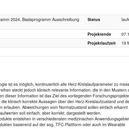
gramm 2024, Basisprogramm Ausschreibung
Status
lau
Projektende
07.
Projektlaufzeit
19 
e ist es möglich, kontinuierlich alle Herz-Kreislaufparameter zu mess
reihen steckt jedoch klinisch relevante Information, die in den Mustern 
 dieser Information ist das Ziel des vorliegenden Forschungsprojekte
e, die klinisch korrekte Aussagen über den Herz-Kreislaufzustand und d
m erlauben. Abweichungen vom Normalzustand sollen einfach erkannt
ufwerten soll einfach, aber korrekt, dargestellt werden.
rodukte entstehen in verschiedensten medizinischen Anwendungsgebie
odukten basierend auf der sog. TFC-Plattform oder auch im Wearable