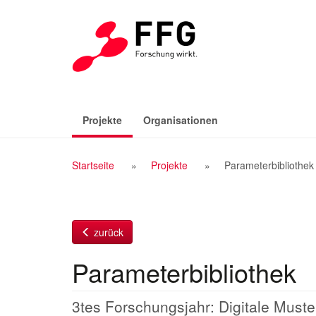
Zum
Inhalt
(aktiv)
Projekte
Organisationen
Breadcrumb
Startseite
Projekte
Parameterbibliothek
Navigation
zurück
Parameterbibliothek
3tes Forschungsjahr: Digitale Mus