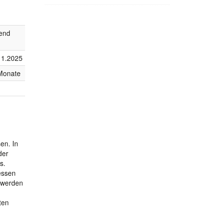
fend
11.2025
Monate
en. In
der
s.
essen
 werden
ten