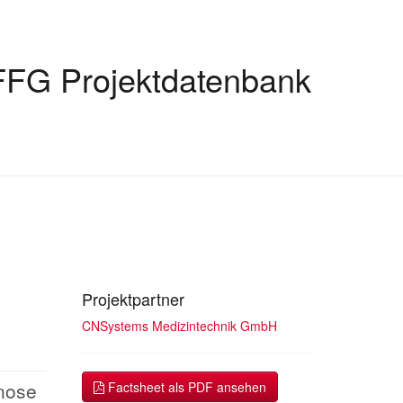
FFG Projektdatenbank
Projektpartner
CNSystems Medizintechnik GmbH
gnose
Factsheet als PDF ansehen