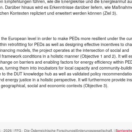
chen Empfehlungen führen, wie die Energiekrise und die Energiearmut au
. Darüber hinaus wird es Erkenntnisse darüber liefern, wie Maßnahm
chen Kontexten repliziert und erweitert werden können (Ziel 3).
 the European level in order to make PEDs more resilient under the cu
hin retrofitting for PEDs as well as designing effective incentives to ch
nancing models, the project operates at the intersection of social and
 framework conditions in a holistic manner (Objective 1 and 2). It will e
hange on barriers and enabling factors for energy efficiency within PE
s, turning them into incubators for local capacity and community-buildi
ibute to the DUT knowledge hub as well as validated policy recommendati
energy justice in a holistic perspective. It will furthermore provide ins
t geographical, social and economic contexts (Objective 3).
 - 2026 | FFG - Die Österreichische Forschungsförderungsgesellschaft. |
Barrierefre