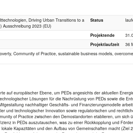
ttechnologien, Driving Urban Transitions to a
Status
lau
U) Ausschreibung 2023 (EU)
Projektende
31.
Projektlaufzeit
36 
verty, Community of Practice, sustainable business models, overcom
te auf europäischer Ebene, um PEDs angesichts der aktuellen Energi
technologischer Lösungen für die Nachrüstung von PEDs sowie die Ent
itgestaltung nachhaltiger Geschäfts- und Finanzierungsmodelle arbeit
ialer und technologischer Innovation sowie regulatorischen und rechtlic
unity of Practice zwischen den Demostandorten etablieren, um sich 
effizienz in PEDs auszutauschen, was zu einer Rückkopplung und Förde
r lokale Kapazitäten und den Aufbau von Gemeinschaften macht (Ziel 2