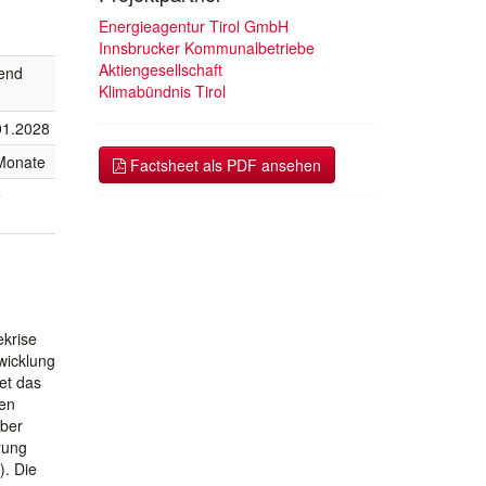
Energieagentur Tirol GmbH
Innsbrucker Kommunalbetriebe
Aktiengesellschaft
fend
Klimabündnis Tirol
01.2028
Monate
Factsheet als PDF ansehen
e
ekrise
wicklung
et das
hen
über
rung
). Die