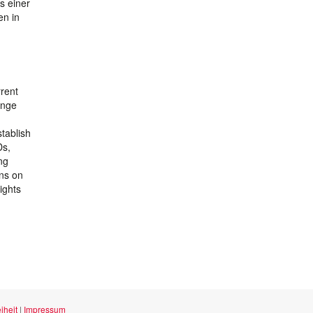
s einer
en in
rrent
ange
stablish
Ds,
ng
ons on
ights
iheit
|
Impressum