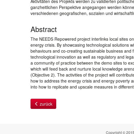
Aktivitäten des Projekts werden zu validierten politis
ganzheitlichen Perspektive angegangen werden können
verschiedenen geografischen, sozialen und wirtschaftli
Abstract
The NEEDS Repowered project interlinks local sites on
energy crisis. By showcasing technological solutions wit
behaviours and co-creating sustainable business and fi
technological innovation as well as regulatory and legal
a community of practice between the demo sites to exc
which will feed back and nurture local knowledge arena
(Objective 2). The activities of the project will contr
how to address the energy crisis and energy poverty and 
into how to replicate and upscale measures in differen
zurück
Copyright © 2015