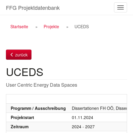
Zum
FFG Projektdatenbank
Naviga
Inhalt
ein-/a
Breadcrumb
Startseite
Projekte
UCEDS
Navigation
zurück
UCEDS
User Centric Energy Data Spaces
Programm / Ausschreibung
Dissertationen FH OÖ, Dissert
Projektstart
01.11.2024
Zeitraum
2024 - 2027