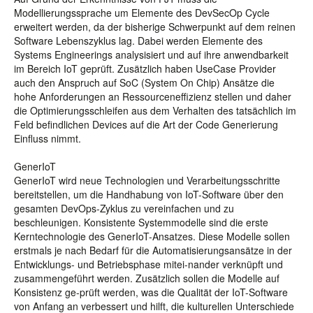
Modellierungssprache um Elemente des DevSecOp Cycle
erweitert werden, da der bisherige Schwerpunkt auf dem reinen
Software Lebenszyklus lag. Dabei werden Elemente des
Systems Engineerings analysisiert und auf ihre anwendbarkeit
im Bereich IoT geprüft. Zusätzlich haben UseCase Provider
auch den Anspruch auf SoC (System On Chip) Ansätze die
hohe Anforderungen an Ressourceneffizienz stellen und daher
die Optimierungsschleifen aus dem Verhalten des tatsächlich im
Feld befindlichen Devices auf die Art der Code Generierung
Einfluss nimmt.
GenerIoT
GenerIoT wird neue Technologien und Verarbeitungsschritte
bereitstellen, um die Handhabung von IoT-Software über den
gesamten DevOps-Zyklus zu vereinfachen und zu
beschleunigen. Konsistente Systemmodelle sind die erste
Kerntechnologie des GenerIoT-Ansatzes. Diese Modelle sollen
erstmals je nach Bedarf für die Automatisierungsansätze in der
Entwicklungs- und Betriebsphase mitei-nander verknüpft und
zusammengeführt werden. Zusätzlich sollen die Modelle auf
Konsistenz ge-prüft werden, was die Qualität der IoT-Software
von Anfang an verbessert und hilft, die kulturellen Unterschiede