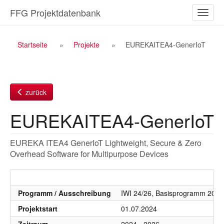
Zum
FFG Projektdatenbank
Naviga
Inhalt
ein-/a
Breadcrumb
Startseite
Projekte
EUREKAITEA4-GenerIoT
Navigation
zurück
EUREKAITEA4-GenerIoT
EUREKA ITEA4 GenerIoT Lightweight, Secure & Zero
Overhead Software for Multipurpose Devices
Programm / Ausschreibung
IWI 24/26, Basisprogramm 2024
Projektstart
01.07.2024