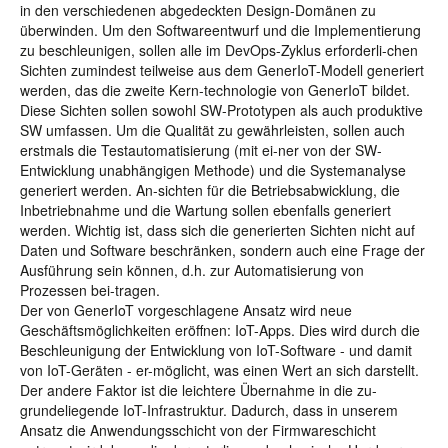
in den verschiedenen abgedeckten Design-Domänen zu
überwinden. Um den Softwareentwurf und die Implementierung
zu beschleunigen, sollen alle im DevOps-Zyklus erforderli-chen
Sichten zumindest teilweise aus dem GenerIoT-Modell generiert
werden, das die zweite Kern-technologie von GenerIoT bildet.
Diese Sichten sollen sowohl SW-Prototypen als auch produktive
SW umfassen. Um die Qualität zu gewährleisten, sollen auch
erstmals die Testautomatisierung (mit ei-ner von der SW-
Entwicklung unabhängigen Methode) und die Systemanalyse
generiert werden. An-sichten für die Betriebsabwicklung, die
Inbetriebnahme und die Wartung sollen ebenfalls generiert
werden. Wichtig ist, dass sich die generierten Sichten nicht auf
Daten und Software beschränken, sondern auch eine Frage der
Ausführung sein können, d.h. zur Automatisierung von
Prozessen bei-tragen.
Der von GenerIoT vorgeschlagene Ansatz wird neue
Geschäftsmöglichkeiten eröffnen: IoT-Apps. Dies wird durch die
Beschleunigung der Entwicklung von IoT-Software - und damit
von IoT-Geräten - er-möglicht, was einen Wert an sich darstellt.
Der andere Faktor ist die leichtere Übernahme in die zu-
grundeliegende IoT-Infrastruktur. Dadurch, dass in unserem
Ansatz die Anwendungsschicht von der Firmwareschicht