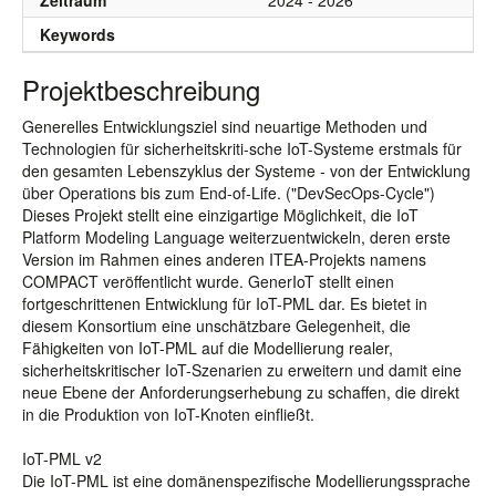
Zeitraum
2024 - 2026
Keywords
Projektbeschreibung
Generelles Entwicklungsziel sind neuartige Methoden und
Technologien für sicherheitskriti-sche IoT-Systeme erstmals für
den gesamten Lebenszyklus der Systeme - von der Entwicklung
über Operations bis zum End-of-Life. ("DevSecOps-Cycle")
Dieses Projekt stellt eine einzigartige Möglichkeit, die IoT
Platform Modeling Language weiterzuentwickeln, deren erste
Version im Rahmen eines anderen ITEA-Projekts namens
COMPACT veröffentlicht wurde. GenerIoT stellt einen
fortgeschrittenen Entwicklung für IoT-PML dar. Es bietet in
diesem Konsortium eine unschätzbare Gelegenheit, die
Fähigkeiten von IoT-PML auf die Modellierung realer,
sicherheitskritischer IoT-Szenarien zu erweitern und damit eine
neue Ebene der Anforderungserhebung zu schaffen, die direkt
in die Produktion von IoT-Knoten einfließt.
IoT-PML v2
Die IoT-PML ist eine domänenspezifische Modellierungssprache