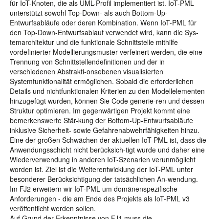
für IoT-Knoten, die als UML-Profil implementiert ist. IoT-PML
unterstützt sowohl Top-Down- als auch Bottom-Up-
Entwurfsabläufe oder deren Kombination. Wenn IoT-PML für
den Top-Down-Entwurfsablauf verwendet wird, kann die Sys-
temarchitektur und die funktionale Schnittstelle mithilfe
vordefinierter Modellierungsmuster verfeinert werden, die eine
Trennung von Schnittstellendefinitionen und der in
verschiedenen Abstrakti-onsebenen visualisierten
Systemfunktionalität ermöglichen. Sobald die erforderlichen
Details und nichtfunktionalen Kriterien zu den Modellelementen
hinzugefügt wurden, können Sie Code generie-ren und dessen
Struktur optimieren. Im gegenwärtigen Projekt kommt eine
bemerkenswerte Stär-kung der Bottom-Up-Entwurfsabläufe
inklusive Sicherheit- sowie Gefahrenabwehrfähigkeiten hinzu.
Eine der großen Schwächen der aktuellen IoT-PML ist, dass die
Anwendungsschicht nicht berücksich-tigt wurde und daher eine
Wiederverwendung in anderen IoT-Szenarien verunmöglicht
worden ist. Ziel ist die Weiterentwicklung der IoT-PML unter
besonderer Berücksichtigung der tatsächlichen An-wendung.
Im FJ2 erweitern wir IoT-PML um domänenspezifische
Anforderungen - die am Ende des Projekts als IoT-PML v3
veröffentlicht werden sollen.
Auf Grund der Erkenntnisse von FJ1 muss die