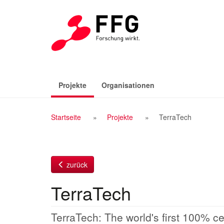
Zum
Inhalt
(aktiv)
Projekte
Organisationen
Breadcrumb
Startseite
Projekte
TerraTech
Navigation
zurück
TerraTech
TerraTech: The world's first 100% ce