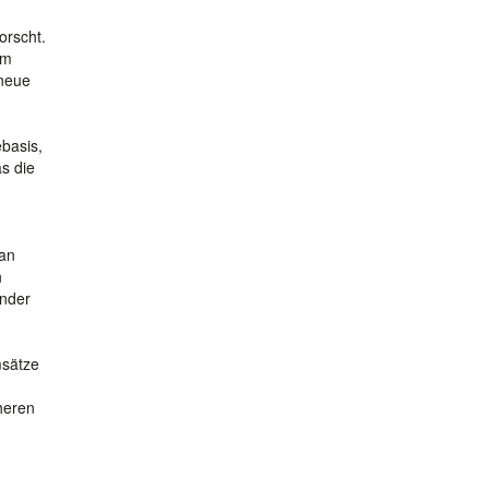
orscht.
im
 neue
basis,
s die
 an
n
ander
msätze
heren