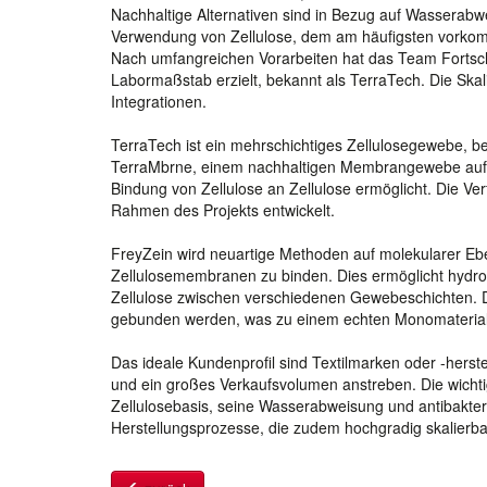
Nachhaltige Alternativen sind in Bezug auf Wasserabwe
Verwendung von Zellulose, dem am häufigsten vorkomme
Nach umfangreichen Vorarbeiten hat das Team Fortschr
Labormaßstab erzielt, bekannt als TerraTech. Die Sk
Integrationen.
TerraTech ist ein mehrschichtiges Zellulosegewebe, b
TerraMbrne, einem nachhaltigen Membrangewebe auf Ze
Bindung von Zellulose an Zellulose ermöglicht. Die V
Rahmen des Projekts entwickelt.
FreyZein wird neuartige Methoden auf molekularer E
Zellulosemembranen zu binden. Dies ermöglicht hydro
Zellulose zwischen verschiedenen Gewebeschichten. 
gebunden werden, was zu einem echten Monomaterial a
Das ideale Kundenprofil sind Textilmarken oder -herst
und ein großes Verkaufsvolumen anstreben. Die wicht
Zellulosebasis, seine Wasserabweisung und antibakter
Herstellungsprozesse, die zudem hochgradig skalierba