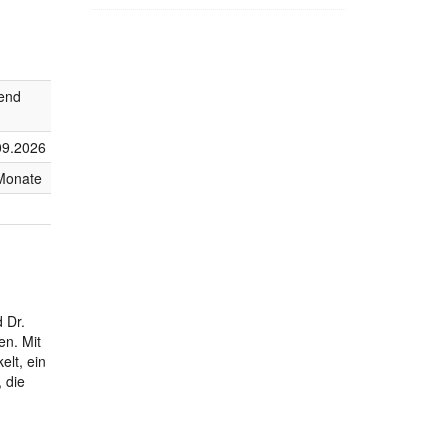
fend
09.2026
Monate
 Dr.
en. Mit
elt, ein
 die