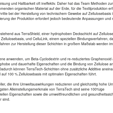
isung und Haltbarkeit oft ineffektiv. Daher hat das Team Methoden zur
nden organischen Material auf der Erde, für die Textilproduktion erf
itte bei der Herstellung von technischem Gewebe auf Zellulosebasis 
alierung der Produktion erfordert jedoch bedeutende Anpassungen und
estehend aus TerraShield, einer hydrophoben Deckschicht auf Zellulose
llulosebasis, und CelluLink, einem speziellen Bindungsverfahren, da
erfahren zur Herstellung dieser Schichten in großem Maßstab werden im
bene anwenden, um Beta-Cyclodextrin und re-reduziertes Graphenoxid
phobe und dauerhafte Eigenschaften und die Bindung von Zellulose a
Dadurch können TerraTech-Schichten ohne zusätzliche Additive anein
uf 100 % Zellulosebasis mit optimalen Eigenschaften führt.
eller, die ihre Umweltauswirkungen reduzieren und gleichzeitig hohe U
igsten Alleinstellungsmerkmale von TerraTech sind seine 100%ige
iellen Eigenschaften sowie die umweltfreundlichen und gesundheitssic
r sind.