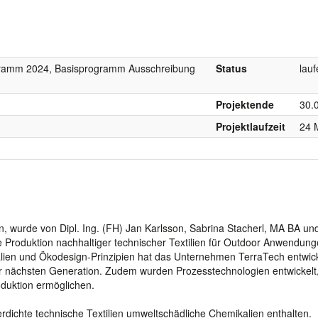
gramm 2024, Basisprogramm Ausschreibung
Status
lau
Projektende
30.
Projektlaufzeit
24 
 wurde von Dipl. Ing. (FH) Jan Karlsson, Sabrina Stacherl, MA BA und
ie Produktion nachhaltiger technischer Textilien für Outdoor Anwendung
alien und Ökodesign-Prinzipien hat das Unternehmen TerraTech entwick
er nächsten Generation. Zudem wurden Prozesstechnologien entwickelt,
duktion ermöglichen.
ichte technische Textilien umweltschädliche Chemikalien enthalten.