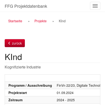
Zum
FFG Projektdatenbank
Naviga
Inhalt
ein-/a
Breadcrumb
Startseite
Projekte
KInd
Navigation
zurück
KInd
Kognifizierte Industrie
Programm / Ausschreibung
FinVn 22/23, Digitale Technolog
Projektstart
01.09.2024
Zeitraum
2024 - 2025