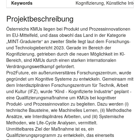
Keywords
Kognifizierung, Künstliche Intel
Projektbeschreibung
Österreichs KMUs liegen bei Produkt und Prozessinnovationen
im EU-Mittelfeld, und dass obwohl das Land in der Kategorie
„MINT-Graduierte“ an zweiter Stelle liegt laut dem Forschungs-
und Technologiebericht 2023. Gerade im Bereich der
Kognifizierung, getrieben durch die neuen Möglichkeit im KI-
Bereich, sind KMUs durch einen starken internationalen
Verdrängungswettkampf gefordert.
Pro2Future, ein außeruniversitäres Forschungszentrum, wurde
gegründet um Kognitive Systeme zu entwickeln. Gemeinsam mit
dem Interdisziplinären Forschungszentrum für Technik, Arbeit
und Kultur (IFZ), wurde "KInd - Kognifizierte Industrie" geplant -
eine Qualifizierungsmaßnahme um KMUs bei kognitiver
Produkt- und Prozessinnovation zu begleiten. Dazu werden (i)
technische Bausteine, wie Machinelles Lernen, (ii) Methodische
Ansätze, wie Interdisplinäres Arbeiten, und (iii) Systemische
Methoden, wie Life-Cycle Analysen, vermittelt.
Unmittelbares Ziel der Maßnahme ist es, ein
Qualifizierungsprogramm zu entwickeln, das einerseits