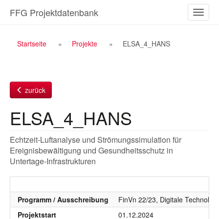
Zum
FFG Projektdatenbank
Naviga
Inhalt
ein-/a
Breadcrumb
Startseite
Projekte
ELSA_4_HANS
Navigation
zurück
ELSA_4_HANS
Echtzeit-Luftanalyse und Strömungssimulation für
Ereignisbewältigung und Gesundheitsschutz in
Untertage-Infrastrukturen
Programm / Ausschreibung
FinVn 22/23, Digitale Technolo
Projektstart
01.12.2024