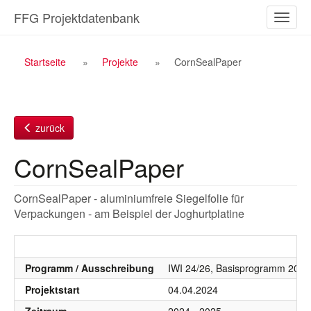
Zum
FFG Projektdatenbank
Naviga
Inhalt
ein-/a
Breadcrumb
Startseite
Projekte
CornSealPaper
Navigation
zurück
CornSealPaper
CornSealPaper - aluminiumfreie Siegelfolie für
Verpackungen - am Beispiel der Joghurtplatine
Programm / Ausschreibung
IWI 24/26, Basisprogramm 2024
Projektstart
04.04.2024