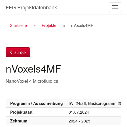
Zum
FFG Projektdatenbank
Naviga
Inhalt
ein-/a
Breadcrumb
Startseite
Projekte
nVoxels4MF
Navigation
zurück
nVoxels4MF
NanoVoxel 4 Microfluidics
Programm / Ausschreibung
IWI 24/26, Basisprogramm 2024
Projektstart
01.07.2024
Zeitraum
2024 - 2025