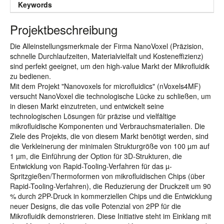
Keywords
Projektbeschreibung
Die Alleinstellungsmerkmale der Firma NanoVoxel (Präzision,
schnelle Durchlaufzeiten, Materialvielfalt und Kosteneffizienz)
sind perfekt geeignet, um den high-value Markt der Mikrofluidik
zu bedienen.
Mit dem Projekt "Nanovoxels for microfluidics" (nVoxels4MF)
versucht NanoVoxel die technologische Lücke zu schließen, um
in diesen Markt einzutreten, und entwickelt seine
technologischen Lösungen für präzise und vielfältige
mikrofluidische Komponenten und Verbrauchsmaterialien. Die
Ziele des Projekts, die von diesem Markt benötigt werden, sind
die Verkleinerung der minimalen Strukturgröße von 100 µm auf
1 µm, die Einführung der Option für 3D-Strukturen, die
Entwicklung von Rapid-Tooling-Verfahren für das µ-
Spritzgießen/Thermoformen von mikrofluidischen Chips (über
Rapid-Tooling-Verfahren), die Reduzierung der Druckzeit um 90
% durch 2PP-Druck in kommerziellen Chips und die Entwicklung
neuer Designs, die das volle Potenzial von 2PP für die
Mikrofluidik demonstrieren. Diese Initiative steht im Einklang mit