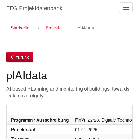
Zum
FFG Projektdatenbank
Naviga
Inhalt
ein-/a
Breadcrumb
Startseite
Projekte
plAIdata
Navigation
zurück
plAIdata
AI-based PLanning and monitoring of buildings: towards
Data sovereignty
Programm / Ausschreibung
FinVn 22/23, Digitale Technolog
Projektstart
01.01.2025