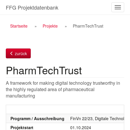
Zum
FFG Projektdatenbank
Naviga
Inhalt
ein-/a
Breadcrumb
Startseite
Projekte
PharmTechTrust
Navigation
zurück
PharmTechTrust
A framework for making digital technology trustworthy in
the highly regulated area of pharmaceutical
manufacturing
Programm / Ausschreibung
FinVn 22/23, Digitale Technolog
Projektstart
01.10.2024