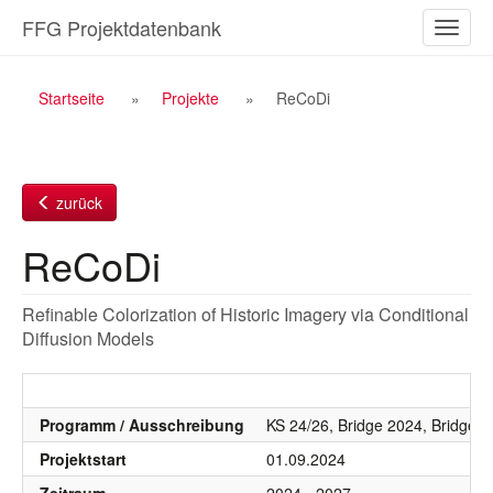
Zum
FFG Projektdatenbank
Naviga
Inhalt
ein-/a
Breadcrumb
Startseite
Projekte
ReCoDi
Navigation
zurück
ReCoDi
Refinable Colorization of Historic Imagery via Conditional
Diffusion Models
Programm / Ausschreibung
KS 24/26, Bridge 2024, Bridge 
Projektstart
01.09.2024