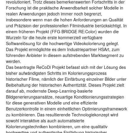
revolutioniert. Trotz dieses bemerkenswerten Fortschritts in der
Forschung ist die praktische Anwendbarkeit solcher Modelle in
realen Anwendungen jedoch immer noch begrenzt,
insbesondere wenn man die hohen Anforderungen an Qualität
und Präzision der professionellen Filmindustrie berücksichtigt. In
einem früheren Projekt (FFG BRIDGE RE:Color) wurden die
Wurzeln für die heute erste kommerziell verfügbare
Softwarelösung für die hochwertige Videokolorierung gelegt.
Das Projekt ermöglichte es dem Industriepartner HSArt, zum
führenden Anbieter in diesem aufstrebenden Marktsegment zu
werden.
Das beantragte ReCoDi Projekt befasst sich mit der Lösung des
bisher aufwändigsten Schritts im Kolorierungsprozess
historischer Filme, nämlich der Einfärbung einzelner Bilder unter
Beibehaltung der historischen Authentizität. Dieses Projekt zielt
darauf ab, modernste Deep-Learning-basierte
Bildgenerierungsansätze, neuartige Konditionierungsstrategien
für diese generativen Modelle und eine effiziente
Benutzerkontrolle in einem einheitlichen Optimierungsframework
zu kombinieren. Das resultierende Technologiekonzept wird
sowohl interaktive als auch automatisierte
Kolorierungstechniken kombinieren, um eine qualitativ
hochwertige und authentische Einfärbung historischer