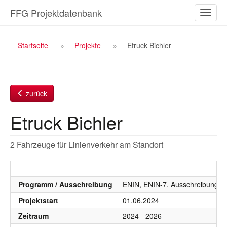
Zum
FFG Projektdatenbank
Naviga
Inhalt
ein-/a
Breadcrumb
Startseite
Projekte
Etruck Bichler
Navigation
zurück
Etruck Bichler
2 Fahrzeuge für Linienverkehr am Standort
Programm / Ausschreibung
ENIN, ENIN-7. Ausschreibung
Projektstart
01.06.2024
Zeitraum
2024 - 2026