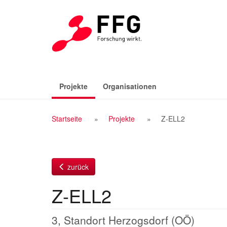
Zum
Inhalt
(aktiv)
Projekte
Organisationen
Breadcrumb
Startseite
Projekte
Z-ELL2
Navigation
zurück
Z-ELL2
3, Standort Herzogsdorf (OÖ)