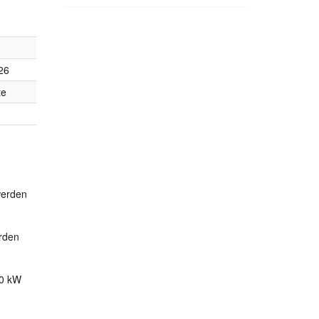
26
te
werden
rden
00 kW