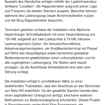
Auswahl des Standortes erfolgte mithilfe der Ladeinfrastruktur-
Software "Localiser", die Rappottenstein aufgrund seiner Lage
und Frequenz als idealen Standort auswies. Besucher können
während des Ladevorgangs lokale Annehmlichkeiten nutzen
und die Burg Rappottenstein besuchen.
Technisch gesehen umfasst die Installation eine Alpitronic
Hypercharger Schnellladesäule mit einer Gesamtleistung von
150 kW, aufgeteilt auf zwei Ladepunkte à 75 kW, inklusive
Lastmanagement-Option. Ein benutzerfreundliches
Kabelmanagementsystem, ein Kreditkartenterminal mit Pinpad
auf Höhe des Hauptdisplays sowie barrierefrei gestaltete
Bedienelemente gewährleisten einen unkomplizierten und für
alle zugänglichen Ladevorgang. Die Station wird visuell
anzeigen, ob die Anschlüsse betriebsbereit sind oder eine
Störung vorliegt.
Die Installation erfolgt in unmittelbarer Nähe zu einer
bestehenden Trafostation, was den Anschluss an das Stromnetz
von Netz-NÖ erleichtert. Da der gewählte Standort bereits über
einen asphaltierten Untergrund verfügt, sind keine weiteren
Maßnahmen zur Bodenversiegelung erforderlich. Dieses Projekt
in Rappottenstein verdeutlicht Ellas Engagement, die