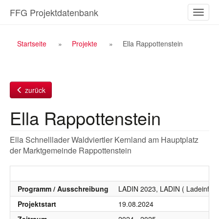
Zum
FFG Projektdatenbank
Naviga
Inhalt
ein-/a
Breadcrumb
Startseite
Projekte
Ella Rappottenstein
Navigation
zurück
Ella Rappottenstein
Ella Schnelllader Waldviertler Kernland am Hauptplatz
der Marktgemeinde Rappottenstein
Programm / Ausschreibung
LADIN 2023, LADIN ( Ladeinfras
Projektstart
19.08.2024