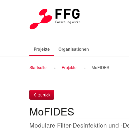
Zum
Inhalt
(aktiv)
Projekte
Organisationen
Breadcrumb
Startseite
Projekte
MoFIDES
Navigation
zurück
MoFIDES
Modulare Filter-Desinfektion und -