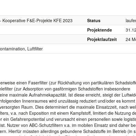
Kooperative F&E-Projekte KFE 2023
Status
laufe
Projektende
31.1
Projektlaufzeit
24 M
tamination, Luftfilter
herweise einen Faserfilter (zur Rückhaltung von partikulären Schadstoff
lefilter (zur Adsorption von gasförmigen Schadstoffen insbesondere
eine maximale Aufnahmekapazität. Ist diese erreicht, steigt der Luftwi
achfolgenden Innenraumes wird unzulässig reduziert und/oder es kommt
versorgten Raum. Dies determiniert die maximale Einsatzzeit, nach wel
ters, v.a. nach Exposition mit einem Kampfstoff, limitiert die Nutzung 
r ein Gefahrenpotential und verursacht einen personellen sowie logist
 ist. Nutzer von ABC-Schutzfiltern v.a. im mobilen Einsatz sind daher b
gern. Hierfür müssten allerdings gebundene Schadstoffe im Betrieb (in s