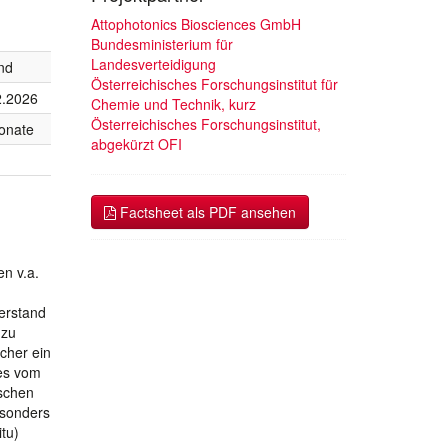
Attophotonics Biosciences GmbH
Bundesministerium für
Landesverteidigung
nd
Österreichisches Forschungsinstitut für
2.2026
Chemie und Technik, kurz
Österreichisches Forschungsinstitut,
onate
abgekürzt OFI
Factsheet als PDF ansehen
en v.a.
derstand
 zu
cher ein
des vom
ischen
esonders
itu)