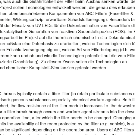
n, was auch die Gefährlichkeit der Filter beim Ausbau senken würde, de
Projekt sollen Technologien entwickelt werden, die genau dies erlauben
ichen oben beschriebenen Komponenten von ABC-Filtern (Faserfilter &
ometrie, Wirkungsprinzip, erwartbare Schadstoffbelegung). Besonders be
tät der Einsatz von UV-LEDs für die Dekontamination von Faserfiltern di
hotokatalytischer Generation von reaktiven Sauerstoffspezies (ROS). Im 
ungsarbeit im Projekt auf die thermisch-chemische In-situ-Dekontaminat
abormaßstab eine Datenbasis zu erarbeiten, welche Technologien sich fü
len Frischluftversorgung eignen, welche Art von Filterbelegung (d.h. w
rden kann und ob und wie die Technologien potentiell auf die vom Filte
zierte Ozonbildung). Zu diesem Zweck sollen die Technologien an
r und chemischer Kampfstoff-Simulanzien getestet werden.
 threats typically contain a fiber filter (to retain particulate substances 
adsorb gaseous substances especially chemical warfare agents). Both fil
hed, the flow resistance of the filter module increases i.e. the downst
d/or a filter breakthrough occurs and warfare agent streams into the do
 operation time, after which the filter needs to be changed. Changing
its the availability of the room protected by the filter (e.g. vehicle), is a
an be significant depending on the operation area. Users of ABC filters