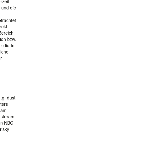
rzeit
 und die
trachtet
rekt
Bereich
ion bzw.
r die In-
elche
r
e.g. dust
ters
ream
wnstream
 an NBC
 risky
 –