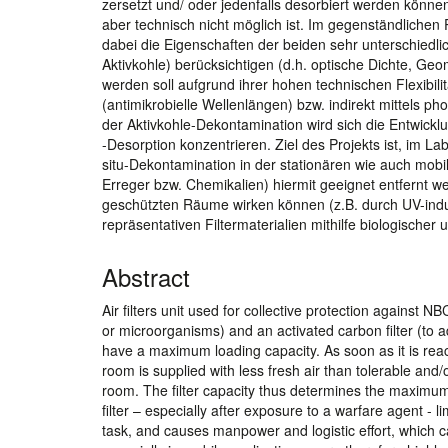
zersetzt und/ oder jedenfalls desorbiert werden könne
aber technisch nicht möglich ist. Im gegenständlichen 
dabei die Eigenschaften der beiden sehr unterschiedl
Aktivkohle) berücksichtigen (d.h. optische Dichte, Ge
werden soll aufgrund ihrer hohen technischen Flexibili
(antimikrobielle Wellenlängen) bzw. indirekt mittels p
der Aktivkohle-Dekontamination wird sich die Entwickl
-Desorption konzentrieren. Ziel des Projekts ist, im L
situ-Dekontamination in der stationären wie auch mobi
Erreger bzw. Chemikalien) hiermit geeignet entfernt we
geschützten Räume wirken können (z.B. durch UV-indu
repräsentativen Filtermaterialien mithilfe biologische
Abstract
Air filters unit used for collective protection against NBC
or microorganisms) and an activated carbon filter (to 
have a maximum loading capacity. As soon as it is reac
room is supplied with less fresh air than tolerable an
room. The filter capacity thus determines the maximum
filter – especially after exposure to a warfare agent - lim
task, and causes manpower and logistic effort, which c