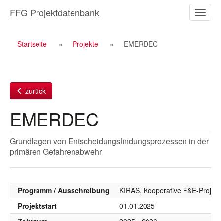
Zum
FFG Projektdatenbank
Naviga
Inhalt
ein-/a
Breadcrumb
Startseite
Projekte
EMERDEC
Navigation
zurück
EMERDEC
Grundlagen von Entscheidungsfindungsprozessen in der
primären Gefahrenabwehr
Programm / Ausschreibung
KIRAS, Kooperative F&E-Projekt
Projektstart
01.01.2025